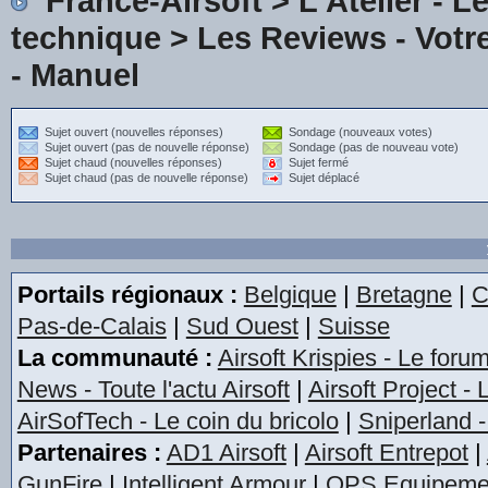
France-Airsoft
>
L'Atelier - L
technique
>
Les Reviews - Votre
- Manuel
Sujet ouvert (nouvelles réponses)
Sondage (nouveaux votes)
Sujet ouvert (pas de nouvelle réponse)
Sondage (pas de nouveau vote)
Sujet chaud (nouvelles réponses)
Sujet fermé
Sujet chaud (pas de nouvelle réponse)
Sujet déplacé
Portails régionaux :
Belgique
|
Bretagne
|
C
Pas-de-Calais
|
Sud Ouest
|
Suisse
La communauté :
Airsoft Krispies - Le foru
News - Toute l'actu Airsoft
|
Airsoft Project -
AirSofTech - Le coin du bricolo
|
Sniperland -
Partenaires :
AD1 Airsoft
|
Airsoft Entrepot
|
GunFire
|
Intelligent Armour
|
OPS Equipeme