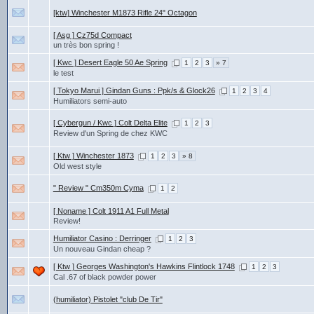
[ktw] Winchester M1873 Rifle 24" Octagon
[ Asg ] Cz75d Compact
un très bon spring !
[ Kwc ] Desert Eagle 50 Ae Spring
1
2
3
» 7
le test
[ Tokyo Marui ] Gindan Guns : Ppk/s & Glock26
1
2
3
4
Humiliators semi-auto
[ Cybergun / Kwc ] Colt Delta Elite
1
2
3
Review d'un Spring de chez KWC
[ Ktw ] Winchester 1873
1
2
3
» 8
Old west style
" Review " Cm350m Cyma
1
2
[ Noname ] Colt 1911 A1 Full Metal
Review!
Humiliator Casino : Derringer
1
2
3
Un nouveau Gindan cheap ?
[ Ktw ] Georges Washington's Hawkins Flintlock 1748
1
2
3
Cal .67 of black powder power
(humiliator) Pistolet "club De Tir"