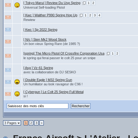
[ Tokyo Marui ] Review Du Usp Spring
1
2
Universal Self-loading Pistol
[ Kwc ] Walther P990 Spring Hop Up
1
2
3
4
Rewiew
[ Kwc ] Sp 2022 Spring
[ N/c ] Sten Mk2 Wood Stock
Un bon vieux Spring Rare (de 1985 ?)
[spring] The Micro Pistol Of Crossfire Corporation Usa
1
2
le spring qui ferai passer le colt 25 pour un snipe
[ Asg ] Vz-61 Spring
avec la collaboration de DJ SESKO
[ Double Eagle ] M32 Spring Gun
Un humiliator au look ravageur de C96 !
[ Cybergun ] Le Colt 25 Spring Full Metal
si !
3 Pages
1
2
3
>