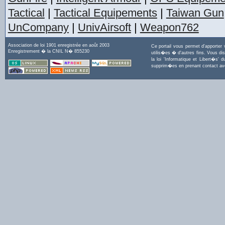
Tactical
|
Tactical Equipements
|
Taiwan Gun
UnCompany
|
UnivAirsoft
|
Weapon762
Association de loi 1901 enregistrée en août 2003
Ce portail vous permet d'apporter
Enregistrement � la CNIL N� 855230
utilis�es � d'autres fins. Vous di
la loi 'Informatique et Libert�s
supprim�es en prenant contact a