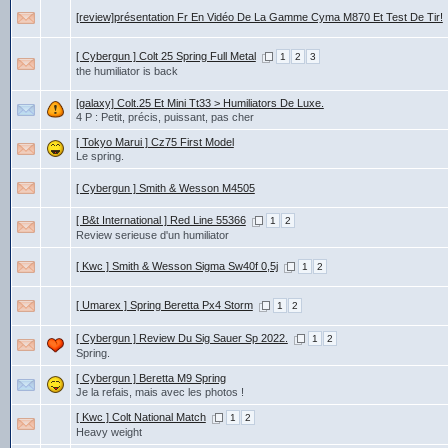
[review]présentation Fr En Vidéo De La Gamme Cyma M870 Et Test De Tir!
[ Cybergun ] Colt 25 Spring Full Metal
1
2
3
the humiliator is back
[galaxy] Colt.25 Et Mini Tt33 > Humiliators De Luxe.
4 P : Petit, précis, puissant, pas cher
[ Tokyo Marui ] Cz75 First Model
Le spring.
[ Cybergun ] Smith & Wesson M4505
[ B&t International ] Red Line 55366
1
2
Review serieuse d'un humiliator
[ Kwc ] Smith & Wesson Sigma Sw40f 0,5j
1
2
[ Umarex ] Spring Beretta Px4 Storm
1
2
[ Cybergun ] Review Du Sig Sauer Sp 2022.
1
2
Spring.
[ Cybergun ] Beretta M9 Spring
Je la refais, mais avec les photos !
[ Kwc ] Colt National Match
1
2
Heavy weight