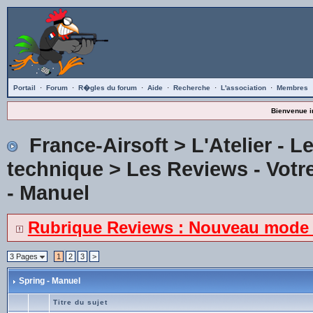
Portail
·
Forum
·
R�gles du forum
·
Aide
·
Recherche
·
L'association
·
Membres
Bienvenue i
France-Airsoft
>
L'Atelier - L
technique
>
Les Reviews - Votre
- Manuel
Rubrique Reviews : Nouveau mode 
3 Pages
1
2
3
>
Spring - Manuel
Titre du sujet