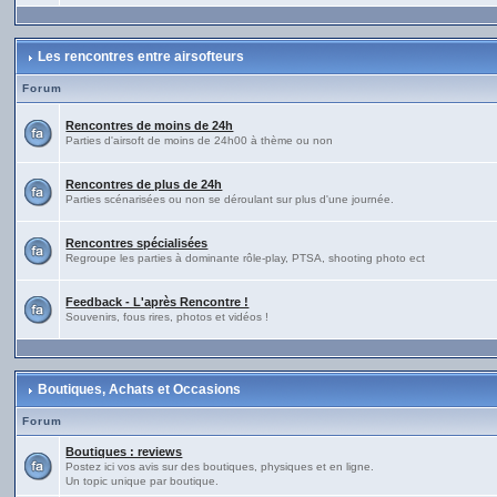
Les rencontres entre airsofteurs
Forum
Rencontres de moins de 24h
Parties d'airsoft de moins de 24h00 à thème ou non
Rencontres de plus de 24h
Parties scénarisées ou non se déroulant sur plus d'une journée.
Rencontres spécialisées
Regroupe les parties à dominante rôle-play, PTSA, shooting photo ect
Feedback - L'après Rencontre !
Souvenirs, fous rires, photos et vidéos !
Boutiques, Achats et Occasions
Forum
Boutiques : reviews
Postez ici vos avis sur des boutiques, physiques et en ligne.
Un topic unique par boutique.