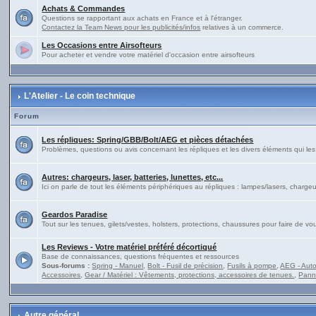
Achats & Commandes
Questions se rapportant aux achats en France et à l'étranger.
Contactez la Team News pour les publicités/infos
relatives à un commerce.
Les Occasions entre Airsofteurs
Pour acheter et vendre votre matériel d'occasion entre airsofteurs
L'Atelier - Le coin technique
Forum
Les répliques: Spring/GBB/Bolt/AEG et pièces détachées
Problèmes, questions ou avis concernant les répliques et les divers éléments qui l
Autres: chargeurs, laser, batteries, lunettes, etc...
Ici on parle de tout les éléments périphériques au répliques : lampes/lasers, chargeur
Geardos Paradise
Tout sur les tenues, gilets/vestes, holsters, protections, chaussures pour faire de 
Les Reviews - Votre matériel préféré décortiqué
Base de connaissances, questions fréquentes et ressources
Sous-forums :
Spring - Manuel
,
Bolt - Fusil de précision
,
Fusils à pompe
,
AEG - Auto
Accessoires
,
Gear / Matériel : Vêtements, protections, accessoires de tenues.
,
Pann
Autre général