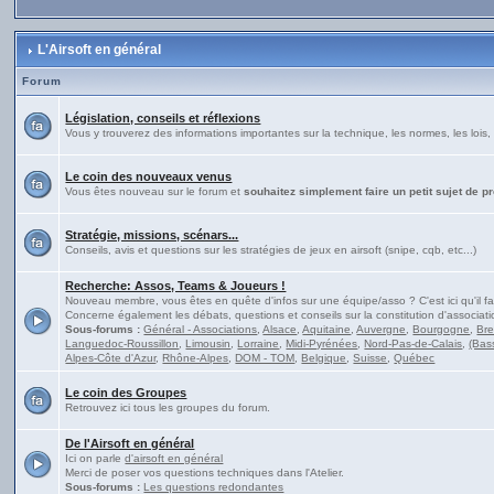
L'Airsoft en général
Forum
Législation, conseils et réflexions
Vous y trouverez des informations importantes sur la technique, les normes, les lois, 
Le coin des nouveaux venus
Vous êtes nouveau sur le forum et
souhaitez simplement faire un petit sujet de p
Stratégie, missions, scénars...
Conseils, avis et questions sur les stratégies de jeux en airsoft (snipe, cqb, etc...)
Recherche: Assos, Teams & Joueurs !
Nouveau membre, vous êtes en quête d'infos sur une équipe/asso ? C'est ici qu'il fa
Concerne également les débats, questions et conseils sur la constitution d'associati
Sous-forums :
Général - Associations
,
Alsace
,
Aquitaine
,
Auvergne
,
Bourgogne
,
Br
Languedoc-Roussillon
,
Limousin
,
Lorraine
,
Midi-Pyrénées
,
Nord-Pas-de-Calais
,
(Bas
Alpes-Côte d'Azur
,
Rhône-Alpes
,
DOM - TOM
,
Belgique
,
Suisse
,
Québec
Le coin des Groupes
Retrouvez ici tous les groupes du forum.
De l'Airsoft en général
Ici on parle
d'airsoft en général
Merci de poser vos questions techniques dans l'Atelier.
Sous-forums :
Les questions redondantes