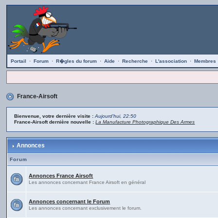
Portail
·
Forum
·
R�gles du forum
·
Aide
·
Recherche
·
L'association
·
Membres
France-Airsoft
Bienvenue, votre dernière visite :
Aujourd'hui, 22:50
France-Airsoft dernière nouvelle :
La Manufacture Photographique Des Armes
Annonces
Forum
Annonces France Airsoft
Les annonces concernant France Airsoft en général
Annonces concernant le Forum
Les annonces concernant exclusivement le forum.