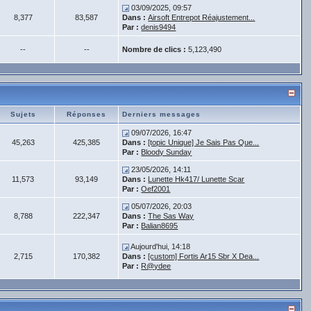
03/09/2025, 09:57
8,377
83,587
Dans :
Airsoft Entrepot Réajustement...
Par :
denis9494
--
--
Nombre de clics :
5,123,490
Sujets
Réponses
Derniers messages
09/07/2026, 16:47
45,263
425,385
Dans :
[topic Unique] Je Sais Pas Que...
Par :
Bloody Sunday
23/05/2026, 14:11
11,573
93,149
Dans :
Lunette Hk417/ Lunette Scar
Par :
Oef2001
05/07/2026, 20:03
8,788
222,347
Dans :
The Sas Way
Par :
Balian8695
Aujourd'hui, 14:18
2,715
170,382
Dans :
[custom] Fortis Ar15 Sbr X Dea...
Par :
R@ydee