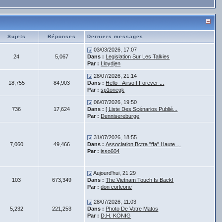
Sujets
Réponses
Derniers messages
03/03/2026, 17:07
24
5,067
Dans :
Legislation Sur Les Talkies
Par :
Lloydjen
28/07/2026, 21:14
18,755
84,903
Dans :
Hello - Airsoft Forever ...
Par :
sp1onegk
06/07/2026, 19:50
736
17,624
Dans :
[ Liste Des Scénarios Publié...
Par :
Dennisereburge
31/07/2026, 18:55
7,060
49,466
Dans :
Association Bctra "ffa" Haute ...
Par :
isso604
Aujourd'hui, 21:29
103
673,349
Dans :
The Vietnam Touch Is Back!
Par :
don corleone
28/07/2026, 11:03
5,232
221,253
Dans :
Photo De Votre Matos
Par :
D.H. KÖNIG