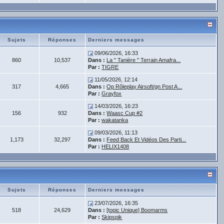
Sujets
Réponses
Derniers messages
09/06/2026, 16:33
860
10,537
Dans :
La " Tanière " Terrain Amafra...
Par :
TIGRE
11/05/2026, 12:14
317
4,665
Dans :
Op Rôleplay Airsoft/gn Post A...
Par :
Grayfox
14/03/2026, 16:23
156
932
Dans :
Waasc Cup #2
Par :
wakatanka
09/03/2026, 11:13
1,173
32,297
Dans :
Feed Back Et Vidéos Des Parti...
Par :
HELIX1408
Sujets
Réponses
Derniers messages
23/07/2026, 16:35
518
24,629
Dans :
[topic Unique] Boomarms
Par :
Skipspik