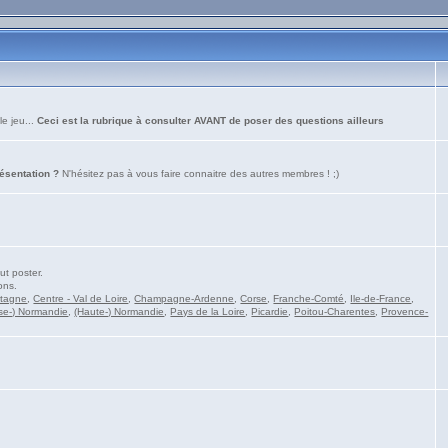
le jeu...
Ceci est la rubrique à consulter AVANT de poser des questions ailleurs
résentation ?
N'hésitez pas à vous faire connaitre des autres membres ! ;)
ut poster.
ons.
etagne
,
Centre - Val de Loire
,
Champagne-Ardenne
,
Corse
,
Franche-Comté
,
Ile-de-France
,
se-) Normandie
,
(Haute-) Normandie
,
Pays de la Loire
,
Picardie
,
Poitou-Charentes
,
Provence-