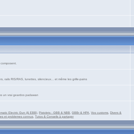
es composent.
s, rails RIS/RAS, lunettes, silencieux... et même les grille-pains
vous un vrai geardos padawan
matic Electric Gun (& EBB)
,
Pistolets : GBB & NBB
,
GBBr & HPA
,
Vos customs
,
Divers &
es et problemes connus
,
Tutos & Conseils à partager