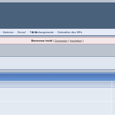
·
Galeries
·
Occaz'
·
T�l�chargements
·
Calendrier des OPs
Bienvenue invité
(
Connexion
|
Inscription
)