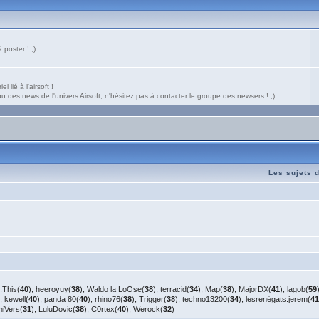
poster ! ;)
 lié à l'airsoft !
 des news de l'univers Airsoft, n'hésitez pas à contacter le groupe des newsers ! ;)
Les sujets 
.This
(
40
),
heeroyuy
(
38
),
Waldo la LoOse
(
38
),
terracid
(
34
),
Map
(
38
),
MajorDX
(
41
),
lagob
(
59
),
kewell
(
40
),
panda 80
(
40
),
rhino76
(
38
),
Trigger
(
38
),
techno13200
(
34
),
lesrenégats.jerem
(
4
niVers
(
31
),
LuluDovic
(
38
),
C0rtex
(
40
),
Werock
(
32
)