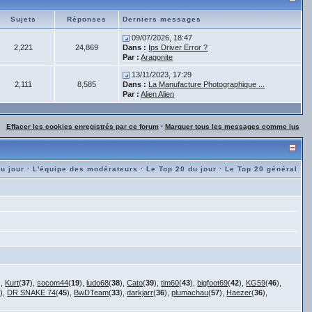
Sujets
Réponses
Derniers messages
09/07/2026, 18:47
2,221
24,869
Dans :
Ips Driver Error ?
Par :
Aragonite
13/11/2023, 17:29
2,111
8,585
Dans :
La Manufacture Photographique ...
Par :
Alien Alien
Effacer les cookies enregistrés par ce forum
·
Marquer tous les messages comme lus
du jour
·
L'équipe des modérateurs
·
Le Top 20 du jour
·
Le Top 20 général
),
Kurt
(
37
),
socom44
(
19
),
ludo68
(
38
),
Cato
(
39
),
tim60
(
43
),
bigfoot69
(
42
),
KG59
(
46
),
1
),
DR SNAKE 74
(
45
),
BwDTeam
(
33
),
darkjarr
(
36
),
plumachau
(
57
),
Haezer
(
36
),