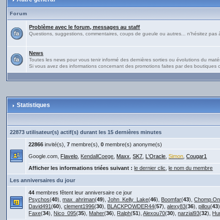
Forum
Problème avec le forum, messages au staff
Questions, suggestions, commentaires, coups de gueule ou autres... n'hésitez pas à 
News
Toutes les news pour vous tenir informé des dernières sorties ou évolutions du matériel
Si vous avez des informations concernant des promotions faites par des boutiques ou
Statistiques
22873 utilisateur(s) actif(s) durant les 15 dernières minutes
22866
invité(s),
7
membre(s),
0
membre(s) anonyme(s)
Google.com,
Flavelo
,
KendallCoege
,
Maxx
,
SK7
,
L'Oracle
,
Simon
,
Cougar1
Afficher les informations triées suivant :
le dernier clic
,
le nom du membre
Les anniversaires du jour
44
membres fêtent leur anniversaire ce jour
Psychos
(
40
),
max_ahriman
(
49
),
John_Kelly_Lake
(
46
),
Boomfar
(
43
),
Chomp.On
David491
(
60
),
clement1996
(
30
),
BLACKPOWDER44
(
57
),
alexy83
(
36
),
pillou
(
43
Faxe
(
34
),
Nico_095
(
35
),
Maher
(
36
),
Ralph
(
51
),
Alexou70
(
30
),
narzial93
(
32
),
Hu