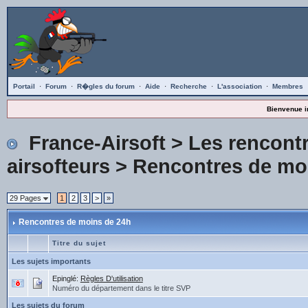
Portail
·
Forum
·
R�gles du forum
·
Aide
·
Recherche
·
L'association
·
Membres
Bienvenue i
France-Airsoft
>
Les rencontr
airsofteurs
>
Rencontres de mo
29 Pages
1
2
3
>
»
Rencontres de moins de 24h
Titre du sujet
Les sujets importants
Epinglé:
Règles D'utilisation
Numéro du département dans le titre SVP
Les sujets du forum