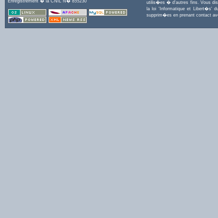
Enregistrement � la CNIL N� 855230
utilis�es � d'autres fins. Vous di
la loi 'Informatique et Libert�s
supprim�es en prenant contact a