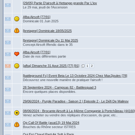
[29/05] Partie D'airsoft à Hettange-grande Par L'iov
Le 29 mai, jeudi de l'Ascension
Afba Airsoft [77/91]
Dominicale 01 Juin 2025
[bretagne] Dominicale 18/05/2025
[bretagne] Dominicale Du 11 Mai 2025
Concept Airsoft Iffendic dans le 35
Afba Airsoft [77/91]
Date de nos différentes partie
[afba] Dimanche 31 Aout 2025 [77] [91]
1
2
[battleground Fc] Event Beta Le 13 Octobre 2024 Chez Max2joules [78]
Découvrez une nouvelle manière de pratiquer l'airsoft !
28 Septembre 2024 - Campsas 82 - Battlesquad 3
Encore quelques places disponibles.
29/06/2024 - Purple Paradise - Saison 2 | Episode 2 - Le Défi De Malinov
08/06/2024 - Brocante Airsoft à La 44ème Compagnie à Pontchâteau (44160
Venez acheter ou vendre des répliques d'occasion, du gear, etc..
Op Call Of Battle (asat13) 19 Mai 2024
Bouches du Rhône secteur ISTRES
Qui Est Chaud Parti Air Soft à Paris