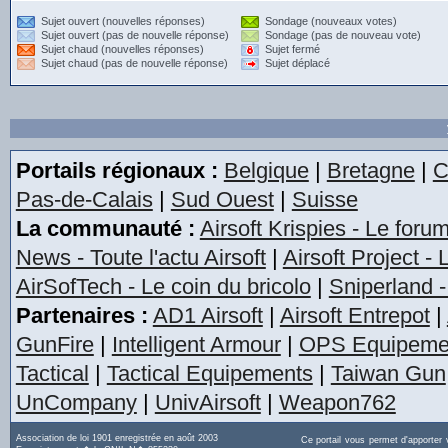
Sujet ouvert (nouvelles réponses)
Sondage (nouveaux votes)
Sujet ouvert (pas de nouvelle réponse)
Sondage (pas de nouveau vote)
Sujet chaud (nouvelles réponses)
Sujet fermé
Sujet chaud (pas de nouvelle réponse)
Sujet déplacé
Portails régionaux :
Belgique
|
Bretagne
|
C
Pas-de-Calais
|
Sud Ouest
|
Suisse
La communauté :
Airsoft Krispies - Le foru
News - Toute l'actu Airsoft
|
Airsoft Project -
AirSofTech - Le coin du bricolo
|
Sniperland -
Partenaires :
AD1 Airsoft
|
Airsoft Entrepot
|
GunFire
|
Intelligent Armour
|
OPS Equipeme
Tactical
|
Tactical Equipements
|
Taiwan Gun
UnCompany
|
UnivAirsoft
|
Weapon762
Association de loi 1901 enregistrée en août 2003
Ce portail vous permet d'apporter