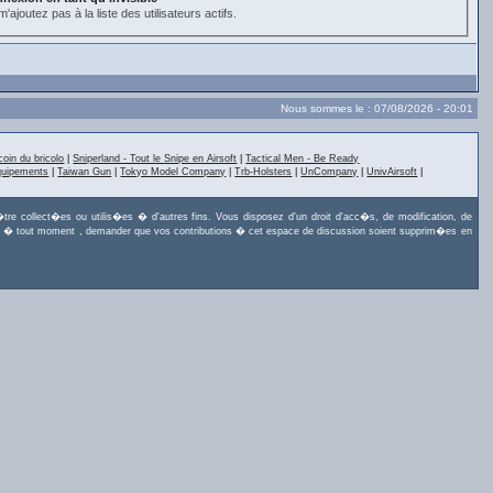
'ajoutez pas à la liste des utilisateurs actifs.
Nous sommes le : 07/08/2026 - 20:01
coin du bricolo
|
Sniperland - Tout le Snipe en Airsoft
|
Tactical Men - Be Ready
quipements
|
Taiwan Gun
|
Tokyo Model Company
|
Trb-Holsters
|
UnCompany
|
UnivAirsoft
|
tre collect�es ou utilis�es � d'autres fins. Vous disposez d'un droit d'acc�s, de modification, de
uvez, � tout moment , demander que vos contributions � cet espace de discussion soient supprim�es en