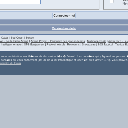
Ne m
Version bas débit
-Calais
|
Sud Ouest
|
Suisse
ws - Toute l'actu Airsoft
|
Airsoft Project - L'annuaire des joueurs/teams
|
Multicam-Inside
|
AirSofTech - Le 
|
Intelligent Armour
|
OPS Equipement
|
Redwolf Airsoft
|
Retroarms
|
Shootgame
|
S&S Tactical
|
Tactical E
r votre contribution aux th�mes de discussion li�s � l'airsoft. Les donn�es qui y figurent ne peuvent �
es donn�es qui vous concernent (art. 34 de la loi 'Informatique et Libert�s' du 6 janvier 1978). Vous po
onsables du forum