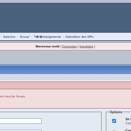
·
Galeries
·
Occaz'
·
T�l�chargements
·
Calendrier des OPs
Bienvenue invité
(
Connexion
|
Inscription
)
 en haut de l'écran.
Options
Se 
Cec
Con