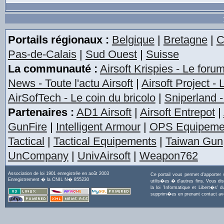
Portails régionaux :
Belgique
|
Bretagne
|
C
Pas-de-Calais
|
Sud Ouest
|
Suisse
La communauté :
Airsoft Krispies - Le foru
News - Toute l'actu Airsoft
|
Airsoft Project -
AirSofTech - Le coin du bricolo
|
Sniperland -
Partenaires :
AD1 Airsoft
|
Airsoft Entrepot
|
GunFire
|
Intelligent Armour
|
OPS Equipeme
Tactical
|
Tactical Equipements
|
Taiwan Gun
UnCompany
|
UnivAirsoft
|
Weapon762
Association de loi 1901 enregistrée en août 2003
Ce portail vous permet d'apporter
Enregistrement � la CNIL N� 855230
utilis�es � d'autres fins. Vous di
la loi 'Informatique et Libert�s
supprim�es en prenant contact a