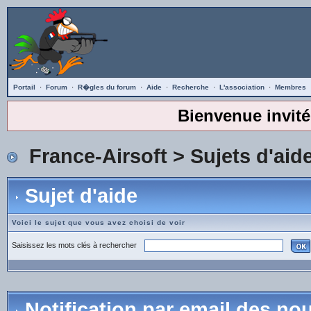
Portail
·
Forum
·
R�gles du forum
·
Aide
·
Recherche
·
L'association
·
Membres
Bienvenue invité
France-Airsoft
>
Sujets d'aid
Sujet d'aide
Voici le sujet que vous avez choisi de voir
Saisissez les mots clés à rechercher
Notification par email des n