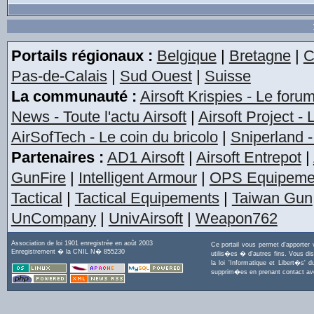
Portails régionaux :
Belgique
|
Bretagne
|
C
Pas-de-Calais
|
Sud Ouest
|
Suisse
La communauté :
Airsoft Krispies - Le foru
News - Toute l'actu Airsoft
|
Airsoft Project -
AirSofTech - Le coin du bricolo
|
Sniperland -
Partenaires :
AD1 Airsoft
|
Airsoft Entrepot
|
GunFire
|
Intelligent Armour
|
OPS Equipeme
Tactical
|
Tactical Equipements
|
Taiwan Gun
UnCompany
|
UnivAirsoft
|
Weapon762
Association de loi 1901 enregistrée en août 2003
Ce portail vous permet d'apporter
Enregistrement � la CNIL N� 855230
utilis�es � d'autres fins. Vous di
la loi 'Informatique et Libert�s
supprim�es en prenant contact a