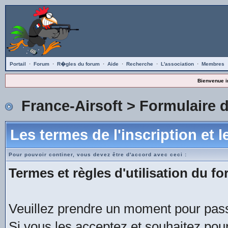
Portail
·
Forum
·
R�gles du forum
·
Aide
·
Recherche
·
L'association
·
Membres
Bienvenue i
France-Airsoft
> Formulaire d
Les termes de l'inscription et 
Pour pouvoir continer, vous devez être d'accord avec ceci :
Termes et règles d'utilisation du fo
Veuillez prendre un moment pour passe
Si vous les acceptez et souhaitez pour