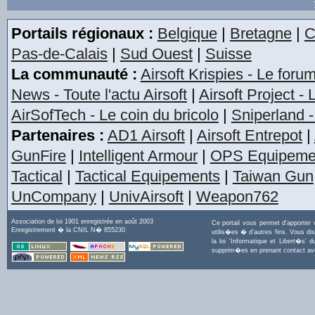
Portails régionaux :
Belgique
|
Bretagne
|
C
Pas-de-Calais
|
Sud Ouest
|
Suisse
La communauté :
Airsoft Krispies - Le foru
News - Toute l'actu Airsoft
|
Airsoft Project -
AirSofTech - Le coin du bricolo
|
Sniperland -
Partenaires :
AD1 Airsoft
|
Airsoft Entrepot
|
GunFire
|
Intelligent Armour
|
OPS Equipeme
Tactical
|
Tactical Equipements
|
Taiwan Gun
UnCompany
|
UnivAirsoft
|
Weapon762
Association de loi 1901 enregistrée en août 2003
Ce portail vous permet d'apporter
Enregistrement � la CNIL N� 855230
utilis�es � d'autres fins. Vous di
la loi 'Informatique et Libert�s
supprim�es en prenant contact a