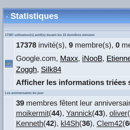
Statistiques
17387 utilisateur(s) actif(s) durant les 15 dernières minutes
17378
invité(s),
9
membre(s),
0
me
Google.com,
Maxx
,
iNooB
,
Etienn
Zoggh
,
Silk84
Afficher les informations triées 
Les anniversaires du jour
39
membres fêtent leur anniversair
moikermit
(
44
),
Yannick
(
43
),
oliver
(
Kenneth
(
42
),
kl4Sh
(
36
),
Clem42
(
6