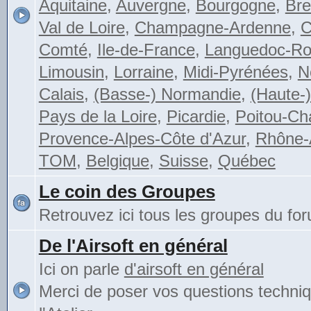
Aquitaine
,
Auvergne
,
Bourgogne
,
Bre
Val de Loire
,
Champagne-Ardenne
,
C
Comté
,
Ile-de-France
,
Languedoc-Rou
Limousin
,
Lorraine
,
Midi-Pyrénées
,
N
Calais
,
(Basse-) Normandie
,
(Haute-
Pays de la Loire
,
Picardie
,
Poitou-Ch
Provence-Alpes-Côte d'Azur
,
Rhône-
TOM
,
Belgique
,
Suisse
,
Québec
Le coin des Groupes
Retrouvez ici tous les groupes du fo
De l'Airsoft en général
Ici on parle
d'airsoft en général
Merci de poser vos questions techni