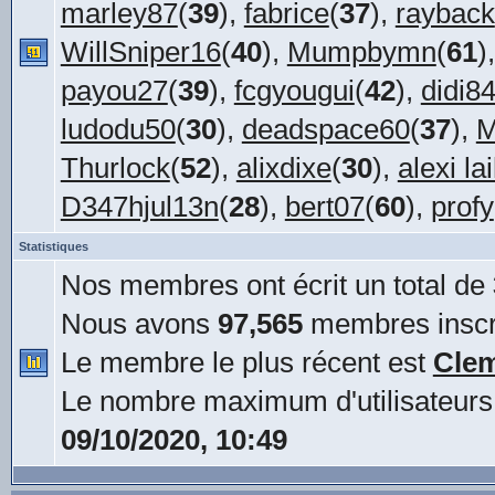
marley87
(
39
),
fabrice
(
37
),
rayback
WillSniper16
(
40
),
Mumpbymn
(
61
)
payou27
(
39
),
fcgyougui
(
42
),
didi8
ludodu50
(
30
),
deadspace60
(
37
),
M
Thurlock
(
52
),
alixdixe
(
30
),
alexi la
D347hjul13n
(
28
),
bert07
(
60
),
profy
Statistiques
Nos membres ont écrit un total de
Nous avons
97,565
membres inscr
Le membre le plus récent est
Cle
Le nombre maximum d'utilisateurs
09/10/2020, 10:49