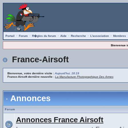
Portail
·
Forum
·
R�gles du forum
·
Aide
·
Recherche
·
L'association
·
Membres
Bienvenue i
France-Airsoft
Bienvenue, votre dernière visite :
Aujourd'hui, 18:19
France-Airsoft dernière nouvelle :
La Manufacture Photographique Des Armes
Annonces
Forum
Annonces France Airsoft