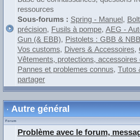
ressources
Sous-forums :
Spring - Manuel
,
Bolt
précision
,
Fusils à pompe
,
AEG - Auto
Gun (& EBB)
,
Pistolets : GBB & NB
Vos customs
,
Divers & Accessoires
,
Vêtements, protections, accessoires 
Pannes et problemes connus
,
Tutos 
partager
Autre général
Forum
Problème avec le forum, messag