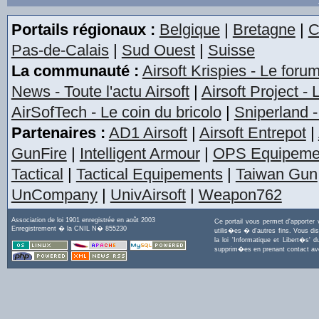
Portails régionaux :
Belgique
|
Bretagne
|
C
Pas-de-Calais
|
Sud Ouest
|
Suisse
La communauté :
Airsoft Krispies - Le foru
News - Toute l'actu Airsoft
|
Airsoft Project -
AirSofTech - Le coin du bricolo
|
Sniperland -
Partenaires :
AD1 Airsoft
|
Airsoft Entrepot
|
GunFire
|
Intelligent Armour
|
OPS Equipeme
Tactical
|
Tactical Equipements
|
Taiwan Gun
UnCompany
|
UnivAirsoft
|
Weapon762
Association de loi 1901 enregistrée en août 2003
Ce portail vous permet d'apporter
Enregistrement � la CNIL N� 855230
utilis�es � d'autres fins. Vous di
la loi 'Informatique et Libert�s
supprim�es en prenant contact a