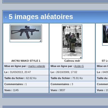
5 images aléatoires
AK74U MAKO STYLE 1
Calinou mdr
ST 
Mise en ligne par :
marko velarde
Mise en ligne par :
Acide-G
Mise en l
Le :
31/03/2013, 20:47
Le :
26/10/2009, 17:02
Le :
04/0
Taille du fichier :
62.62 Ko
Taille du fichier :
75.91 Ko
Taille du 
Commentaires :
1
Commentaires :
3
Comment
Vues :
1145
Vues :
3837
Vues :
1