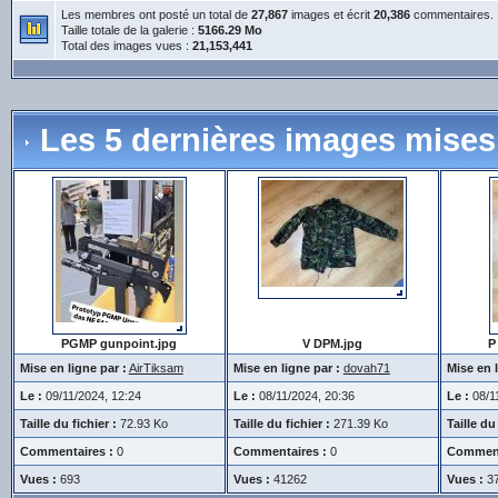
Les membres ont posté un total de
27,867
images et écrit
20,386
commentaires.
Taille totale de la galerie :
5166.29 Mo
Total des images vues :
21,153,441
Les 5 dernières images mises 
PGMP gunpoint.jpg
V DPM.jpg
P
Mise en ligne par :
AirTiksam
Mise en ligne par :
dovah71
Mise en l
Le :
09/11/2024, 12:24
Le :
08/11/2024, 20:36
Le :
08/11
Taille du fichier :
72.93 Ko
Taille du fichier :
271.39 Ko
Taille du 
Commentaires :
0
Commentaires :
0
Comment
Vues :
693
Vues :
41262
Vues :
3