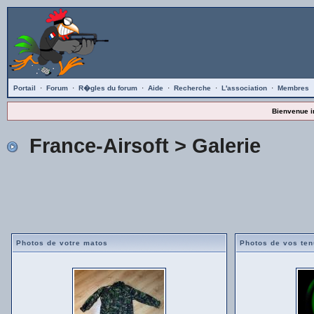
Portail
·
Forum
·
R�gles du forum
·
Aide
·
Recherche
·
L'association
·
Membres
Bienvenue i
France-Airsoft
> Galerie
Photos de votre matos
Photos de vos te