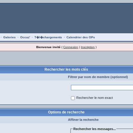
·
Galeries
·
Occaz'
·
T�l�chargements
·
Calendrier des OPs
Bienvenue invité
(
Connexion
|
Inscription
)
Rechercher les mots clés
Filtrer par nom de membre (optionnel)
Rechercher le nom exact
Options de recherche
Affiner la recherche
Rechercher les messages...