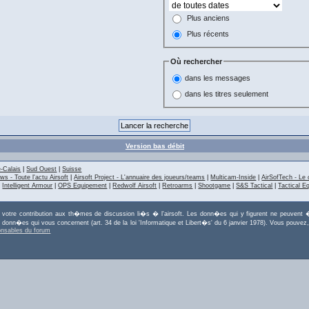
Plus anciens
Plus récents
Où rechercher
dans les messages
dans les titres seulement
Version bas débit
-Calais
|
Sud Ouest
|
Suisse
ws - Toute l'actu Airsoft
|
Airsoft Project - L'annuaire des joueurs/teams
|
Multicam-Inside
|
AirSofTech - Le 
|
Intelligent Armour
|
OPS Equipement
|
Redwolf Airsoft
|
Retroarms
|
Shootgame
|
S&S Tactical
|
Tactical E
r votre contribution aux th�mes de discussion li�s � l'airsoft. Les donn�es qui y figurent ne peuvent �
es donn�es qui vous concernent (art. 34 de la loi 'Informatique et Libert�s' du 6 janvier 1978). Vous po
onsables du forum