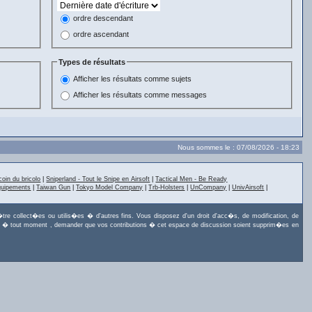
ordre descendant
ordre ascendant
Types de résultats
Afficher les résultats comme sujets
Afficher les résultats comme messages
Nous sommes le : 07/08/2026 - 18:23
coin du bricolo
|
Sniperland - Tout le Snipe en Airsoft
|
Tactical Men - Be Ready
quipements
|
Taiwan Gun
|
Tokyo Model Company
|
Trb-Holsters
|
UnCompany
|
UnivAirsoft
|
tre collect�es ou utilis�es � d'autres fins. Vous disposez d'un droit d'acc�s, de modification, de
uvez, � tout moment , demander que vos contributions � cet espace de discussion soient supprim�es en