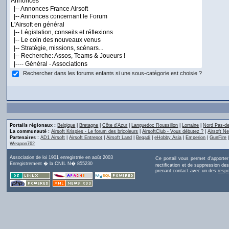
Rechercher dans les forums enfants si une sous-catégorie est choisie ?
Portails régionaux :
Belgique
|
Bretagne
|
Côte d'Azur
|
Languedoc Roussillon
|
Lorraine
|
Nord Pas-de
La communauté :
Airsoft Krispies - Le forum des bricoleurs
|
AirsoftClub - Vous débutez ?
|
Airsoft Ne
Partenaires :
AD1 Airsoft
|
Airsoft Entrepot
|
Airsoft Land
|
Begadi
|
eHobby Asia
|
Emperion
|
GunFire
Weapon762
Association de loi 1901 enregistrée en août 2003
Ce portail vous permet d'apporte
Enregistrement � la CNIL N� 855230
rectification et de suppression d
prenant contact avec un des
resp