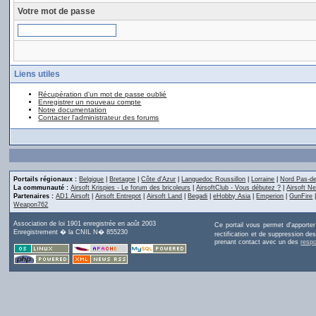
Votre mot de passe
Liens utiles
Récupération d'un mot de passe oublié
Enregistrer un nouveau compte
Notre documentation
Contacter l'administrateur des forums
Portails régionaux :
Belgique
|
Bretagne
|
Côte d'Azur
|
Languedoc Roussillon
|
Lorraine
|
Nord Pas-de
La communauté :
Airsoft Krispies - Le forum des bricoleurs
|
AirsoftClub - Vous débutez ?
|
Airsoft Ne
Partenaires :
AD1 Airsoft
|
Airsoft Entrepot
|
Airsoft Land
|
Begadi
|
eHobby Asia
|
Emperion
|
GunFire
Weapon762
Association de loi 1901 enregistrée en août 2003
Ce portail vous permet d'apporte
Enregistrement � la CNIL N� 855230
rectification et de suppression d
prenant contact avec un des
resp