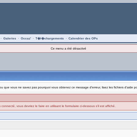
·
Galeries
·
Occaz'
·
T�l�chargements
·
Calendrier des OPs
Ce menu a été désactivé
on, ou que vous ne savez pas pourquoi vous obtenez ce message d'erreur, lisez les fichiers d'aide 
connecté, vous devriez le faire en utilisant le formulaire ci-dessous s'il est affiché.