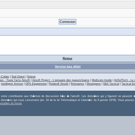
Retour
Version bas débit
-Calais
|
Sud Ouest
|
Suisse
ws - Toute l'actu Airsoft
|
Airsoft Project - L'annuaire des joueurs/teams
|
Multicam-Inside
|
AirSofTech - Le 
|
Intelligent Armour
|
OPS Equipement
|
Redwolf Airsoft
|
Retroarms
|
Shootgame
|
S&S Tactical
|
Tactical E
r votre contribution aux th�mes de discussion li�s � l'airsoft. Les donn�es qui y figurent ne peuvent �
es donn�es qui vous concernent (art. 34 de la loi 'Informatique et Libert�s' du 6 janvier 1978). Vous po
onsables du forum