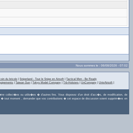
Nous sommes le : 06/08/2026 - 07:02
coin du bricolo
|
Sniperland - Tout le Snipe en Airsoft
|
Tactical Men - Be Ready
quipements
|
Taiwan Gun
|
Tokyo Model Company
|
Trb-Holsters
|
UnCompany
|
UnivAirsoft
|
tre collect�es ou utilis�es � d'autres fins. Vous disposez d'un droit d'acc�s, de modification, de
uvez, � tout moment , demander que vos contributions � cet espace de discussion soient supprim�es en