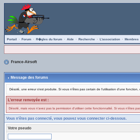
Portail
·
Forum
·
R�gles du forum
·
Aide
·
Recherche
·
L'association
·
Membres
France-Airsoft
Message des forums
Désolé, une erreur s'est produite. Si vous n'êtes pas certain de l'utilisation d'une foncti
L'erreur renvoyée est :
Désolé, mais vous n'avez pas la permission d'utiliser cette fonctionnalité. Si vous n'êtes pas 
Vous n'êtes pas connecté, vous pouvez vous connecter ci-dessous.
Votre pseudo