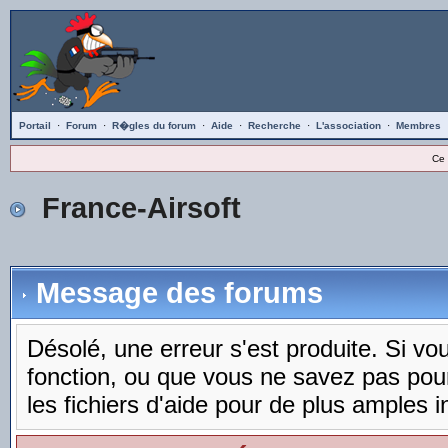
Portail
·
Forum
·
R�gles du forum
·
Aide
·
Recherche
·
L'association
·
Membres
Ce 
France-Airsoft
Message des forums
Désolé, une erreur s'est produite. Si vous
fonction, ou que vous ne savez pas pou
les fichiers d'aide pour de plus amples i