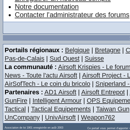
Notre documentation
Contacter l'administrateur des forums
Portails régionaux :
Belgique
|
Bretagne
|
C
Pas-de-Calais
|
Sud Ouest
|
Suisse
La communauté :
Airsoft Krispies - Le foru
News - Toute l'actu Airsoft
|
Airsoft Project -
AirSofTech - Le coin du bricolo
|
Sniperland -
Partenaires :
AD1 Airsoft
|
Airsoft Entrepot
|
GunFire
|
Intelligent Armour
|
OPS Equipeme
Tactical
|
Tactical Equipements
|
Taiwan Gun
UnCompany
|
UnivAirsoft
|
Weapon762
Association de loi 1901 enregistrée en août 2003
Ce portail vous permet d'apporter