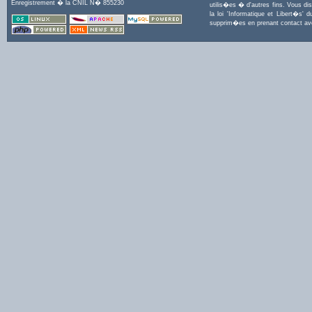
Enregistrement � la CNIL N� 855230
utilis�es � d'autres fins. Vous di
la loi 'Informatique et Libert�s
supprim�es en prenant contact a