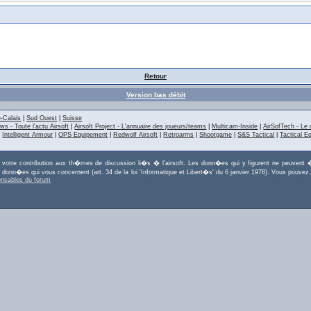
Retour
Version bas débit
-Calais
|
Sud Ouest
|
Suisse
ws - Toute l'actu Airsoft
|
Airsoft Project - L'annuaire des joueurs/teams
|
Multicam-Inside
|
AirSofTech - Le 
|
Intelligent Armour
|
OPS Equipement
|
Redwolf Airsoft
|
Retroarms
|
Shootgame
|
S&S Tactical
|
Tactical E
r votre contribution aux th�mes de discussion li�s � l'airsoft. Les donn�es qui y figurent ne peuvent �
es donn�es qui vous concernent (art. 34 de la loi 'Informatique et Libert�s' du 6 janvier 1978). Vous po
onsables du forum