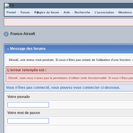
Portail
·
Forum
·
R�gles du forum
·
Aide
·
Recherche
·
L'association
·
Membres
France-Airsoft
Message des forums
Désolé, une erreur s'est produite. Si vous n'êtes pas certain de l'utilisation d'une foncti
L'erreur renvoyée est :
Désolé, mais vous n'avez pas la permission d'utiliser cette fonctionnalité. Si vous n'êtes pas 
Vous n'êtes pas connecté, vous pouvez vous connecter ci-dessous.
Votre pseudo
Votre mot de passe