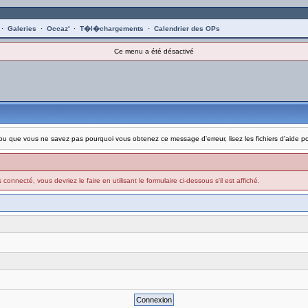
·
Galeries
·
Occaz'
·
T�l�chargements
·
Calendrier des OPs
Ce menu a été désactivé
on, ou que vous ne savez pas pourquoi vous obtenez ce message d'erreur, lisez les fichiers d'aide 
connecté, vous devriez le faire en utilisant le formulaire ci-dessous s'il est affiché.