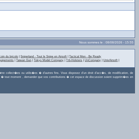
Nous sommes le : 08/08/2026 - 15:55
coin du bricolo
|
Sniperland - Tout le Snipe en Airsoft
|
Tactical Men - Be Ready
quipements
|
Taiwan Gun
|
Tokyo Model Company
|
Trb-Holsters
|
UnCompany
|
UnivAirsoft
|
tre collect�es ou utilis�es � d'autres fins. Vous disposez d'un droit d'acc�s, de modification, de
uvez, � tout moment , demander que vos contributions � cet espace de discussion soient supprim�es en