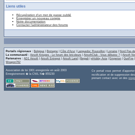
Liens utiles
Récupération d'un mot de passe oublié
Enregistrer un nouveau compte
Notre documentation
Contacter l'administrateur des forums
Portails régionaux :
Belgique
|
Bretagne
|
Côte d'Azur
|
Languedoc Roussillon
|
Lorraine
|
Nord Pas-de
La communauté :
Airsoft Krispies - Le forum des bricoleurs
|
AirsoftClub - Vous débutez ?
|
Airsoft Ne
Partenaires :
AD1 Airsoft
|
Airsoft Entrepot
|
Airsoft Land
|
Begadi
|
eHobby Asia
|
Emperion
|
GunFire
Weapon762
Association de loi 1901 enregistrée en août 2003
Ce portail vous permet d'apporte
Enregistrement � la CNIL N� 855230
rectification et de suppression d
prenant contact avec un des
resp