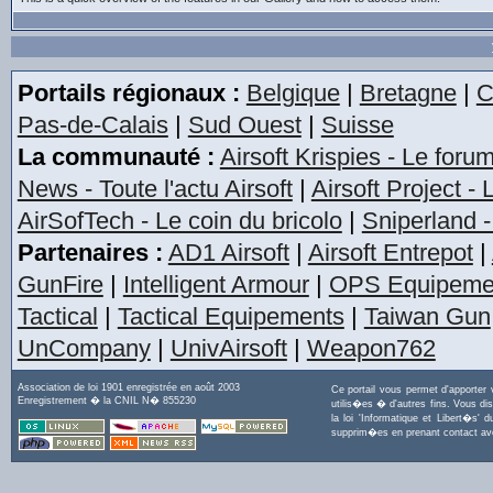
Portails régionaux :
Belgique
|
Bretagne
|
C
Pas-de-Calais
|
Sud Ouest
|
Suisse
La communauté :
Airsoft Krispies - Le foru
News - Toute l'actu Airsoft
|
Airsoft Project -
AirSofTech - Le coin du bricolo
|
Sniperland -
Partenaires :
AD1 Airsoft
|
Airsoft Entrepot
|
GunFire
|
Intelligent Armour
|
OPS Equipeme
Tactical
|
Tactical Equipements
|
Taiwan Gun
UnCompany
|
UnivAirsoft
|
Weapon762
Association de loi 1901 enregistrée en août 2003
Ce portail vous permet d'apporter
Enregistrement � la CNIL N� 855230
utilis�es � d'autres fins. Vous di
la loi 'Informatique et Libert�s
supprim�es en prenant contact a