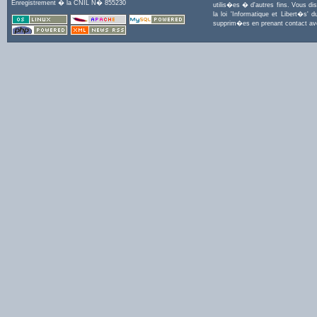
Enregistrement � la CNIL N� 855230
utilis�es � d'autres fins. Vous di
la loi 'Informatique et Libert�s
supprim�es en prenant contact a