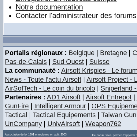
Notre documentation
Contacter l'administrateur des forums
Portails régionaux :
Belgique
|
Bretagne
|
C
Pas-de-Calais
|
Sud Ouest
|
Suisse
La communauté :
Airsoft Krispies - Le foru
News - Toute l'actu Airsoft
|
Airsoft Project -
AirSofTech - Le coin du bricolo
|
Sniperland -
Partenaires :
AD1 Airsoft
|
Airsoft Entrepot
|
GunFire
|
Intelligent Armour
|
OPS Equipeme
Tactical
|
Tactical Equipements
|
Taiwan Gun
UnCompany
|
UnivAirsoft
|
Weapon762
Association de loi 1901 enregistrée en août 2003
Ce portail vous permet d'apporter