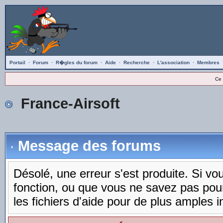
Portail
·
Forum
·
R�gles du forum
·
Aide
·
Recherche
·
L'association
·
Membres
Ce 
France-Airsoft
Message des forums
Désolé, une erreur s'est produite. Si vous
fonction, ou que vous ne savez pas pou
les fichiers d'aide pour de plus amples i