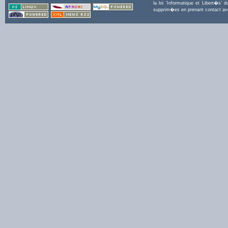
la loi 'Informatique et Libert�s
supprim�es en prenant contact a