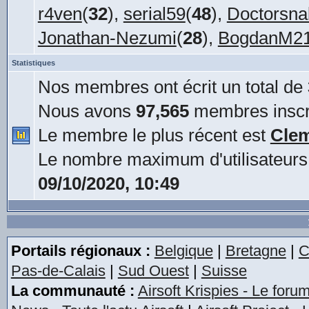
r4ven
(
32
),
serial59
(
48
),
Doctorsna
Jonathan-Nezumi
(
28
),
BogdanM2
Statistiques
Nos membres ont écrit un total de
Nous avons
97,565
membres inscr
Le membre le plus récent est
Cle
Le nombre maximum d'utilisateurs
09/10/2020, 10:49
Portails régionaux :
Belgique
|
Bretagne
|
C
Pas-de-Calais
|
Sud Ouest
|
Suisse
La communauté :
Airsoft Krispies - Le foru