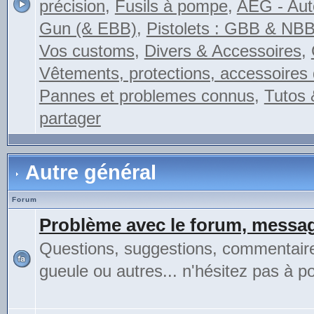
précision
,
Fusils à pompe
,
AEG - Auto
Gun (& EBB)
,
Pistolets : GBB & NB
Vos customs
,
Divers & Accessoires
,
Vêtements, protections, accessoires 
Pannes et problemes connus
,
Tutos 
partager
Autre général
Forum
Problème avec le forum, messag
Questions, suggestions, commentair
gueule ou autres... n'hésitez pas à pos