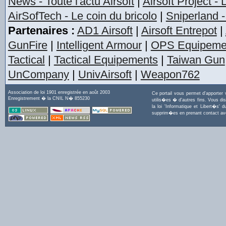
News - Toute l'actu Airsoft
|
Airsoft Project -
AirSofTech - Le coin du bricolo
|
Sniperland -
Partenaires :
AD1 Airsoft
|
Airsoft Entrepot
|
GunFire
|
Intelligent Armour
|
OPS Equipeme
Tactical
|
Tactical Equipements
|
Taiwan Gun
UnCompany
|
UnivAirsoft
|
Weapon762
Association de loi 1901 enregistrée en août 2003
Ce portail vous permet d'apporter
Enregistrement � la CNIL N� 855230
utilis�es � d'autres fins. Vous di
la loi 'Informatique et Libert�s
supprim�es en prenant contact a