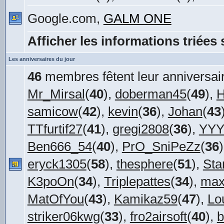
Google.com,
GALM ONE
Afficher les informations triées 
Les anniversaires du jour
46
membres fêtent leur anniversair
Mr_Mirsal
(
40
),
doberman45
(
49
),
H
samicow
(
42
),
kevin
(
36
),
Johan
(
43
TTfurtif27
(
41
),
gregi2808
(
36
),
YYY
Ben666_54
(
40
),
PrO_SniPeZz
(
36
eryck1305
(
58
),
thesphere
(
51
),
Sta
K3poOn
(
34
),
Triplepattes
(
34
),
max
MatOfYou
(
43
),
Kamikaz59
(
47
),
Lo
striker06kwg
(
33
),
fro2airsoft
(
40
),
b