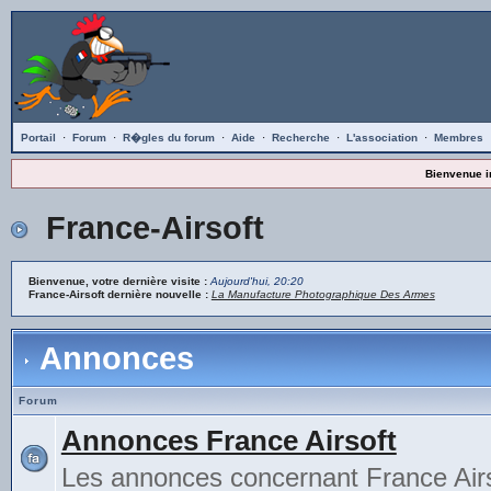
Portail
·
Forum
·
R�gles du forum
·
Aide
·
Recherche
·
L'association
·
Membres
Bienvenue i
France-Airsoft
Bienvenue, votre dernière visite :
Aujourd'hui, 20:20
France-Airsoft dernière nouvelle :
La Manufacture Photographique Des Armes
Annonces
Forum
Annonces France Airsoft
Les annonces concernant France Airs