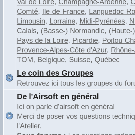
Val de Loire
,
Champagne-Ardenne
,
C
Comté
,
Ile-de-France
,
Languedoc-Rou
Limousin
,
Lorraine
,
Midi-Pyrénées
,
N
Calais
,
(Basse-) Normandie
,
(Haute-
Pays de la Loire
,
Picardie
,
Poitou-Ch
Provence-Alpes-Côte d'Azur
,
Rhône-
TOM
,
Belgique
,
Suisse
,
Québec
Le coin des Groupes
Retrouvez ici tous les groupes du fo
De l'Airsoft en général
Ici on parle
d'airsoft en général
Merci de poser vos questions techni
l'Atelier.