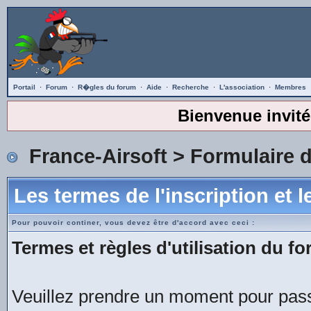
Portail
·
Forum
·
R�gles du forum
·
Aide
·
Recherche
·
L'association
·
Membres
Bienvenue invité
France-Airsoft
> Formulaire d
Les termes de l'inscription et 
Pour pouvoir continer, vous devez être d'accord avec ceci :
Termes et règles d'utilisation du fo
Veuillez prendre un moment pour passe