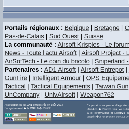
Portails régionaux :
Belgique
|
Bretagne
|
C
Pas-de-Calais
|
Sud Ouest
|
Suisse
La communauté :
Airsoft Krispies - Le foru
News - Toute l'actu Airsoft
|
Airsoft Project -
AirSofTech - Le coin du bricolo
|
Sniperland -
Partenaires :
AD1 Airsoft
|
Airsoft Entrepot
|
GunFire
|
Intelligent Armour
|
OPS Equipeme
Tactical
|
Tactical Equipements
|
Taiwan Gun
UnCompany
|
UnivAirsoft
|
Weapon762
Association de loi 1901 enregistrée en août 2003
Ce portail vous permet d'apporter
Enregistrement � la CNIL N� 855230
utilis�es � d'autres fins. Vous di
la loi 'Informatique et Libert�s
supprim�es en prenant contact a