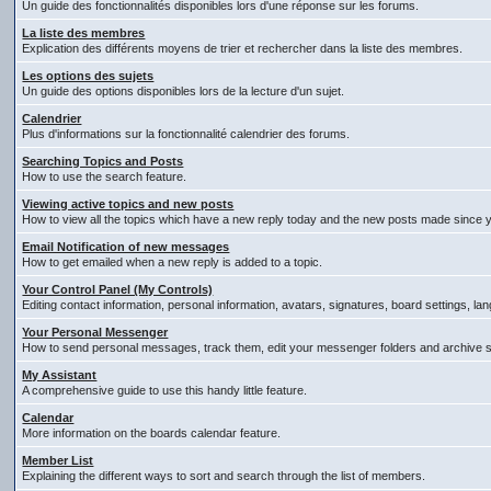
Un guide des fonctionnalités disponibles lors d'une réponse sur les forums.
La liste des membres
Explication des différents moyens de trier et rechercher dans la liste des membres.
Les options des sujets
Un guide des options disponibles lors de la lecture d'un sujet.
Calendrier
Plus d'informations sur la fonctionnalité calendrier des forums.
Searching Topics and Posts
How to use the search feature.
Viewing active topics and new posts
How to view all the topics which have a new reply today and the new posts made since you
Email Notification of new messages
How to get emailed when a new reply is added to a topic.
Your Control Panel (My Controls)
Editing contact information, personal information, avatars, signatures, board settings, l
Your Personal Messenger
How to send personal messages, track them, edit your messenger folders and archive
My Assistant
A comprehensive guide to use this handy little feature.
Calendar
More information on the boards calendar feature.
Member List
Explaining the different ways to sort and search through the list of members.