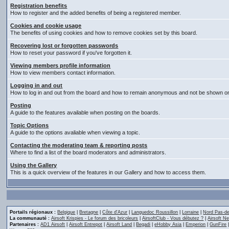
Registration benefits
How to register and the added benefits of being a registered member.
Cookies and cookie usage
The benefits of using cookies and how to remove cookies set by this board.
Recovering lost or forgotten passwords
How to reset your password if you've forgotten it.
Viewing members profile information
How to view members contact information.
Logging in and out
How to log in and out from the board and how to remain anonymous and not be shown on t
Posting
A guide to the features available when posting on the boards.
Topic Options
A guide to the options avaliable when viewing a topic.
Contacting the moderating team & reporting posts
Where to find a list of the board moderators and administrators.
Using the Gallery
This is a quick overview of the features in our Gallery and how to access them.
Portails régionaux :
Belgique
|
Bretagne
|
Côte d'Azur
|
Languedoc Roussillon
|
Lorraine
|
Nord Pas-de
La communauté :
Airsoft Krispies - Le forum des bricoleurs
|
AirsoftClub - Vous débutez ?
|
Airsoft Ne
Partenaires :
AD1 Airsoft
|
Airsoft Entrepot
|
Airsoft Land
|
Begadi
|
eHobby Asia
|
Emperion
|
GunFire