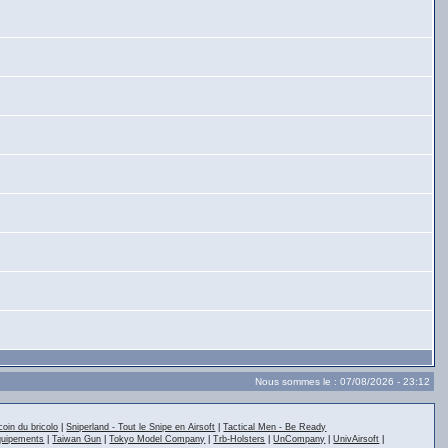
Nous sommes le : 07/08/2026 - 23:12
coin du bricolo
|
Sniperland - Tout le Snipe en Airsoft
|
Tactical Men - Be Ready
quipements
|
Taiwan Gun
|
Tokyo Model Company
|
Trb-Holsters
|
UnCompany
|
UnivAirsoft
|