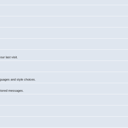
r last visit.
anguages and style choices.
 stored messages.