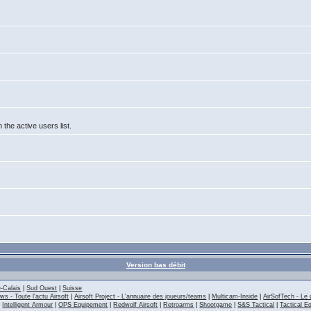
he active users list.
Version bas débit
-Calais
|
Sud Ouest
|
Suisse
ws - Toute l'actu Airsoft
|
Airsoft Project - L'annuaire des joueurs/teams
|
Multicam-Inside
|
AirSofTech - Le 
|
Intelligent Armour
|
OPS Equipement
|
Redwolf Airsoft
|
Retroarms
|
Shootgame
|
S&S Tactical
|
Tactical E