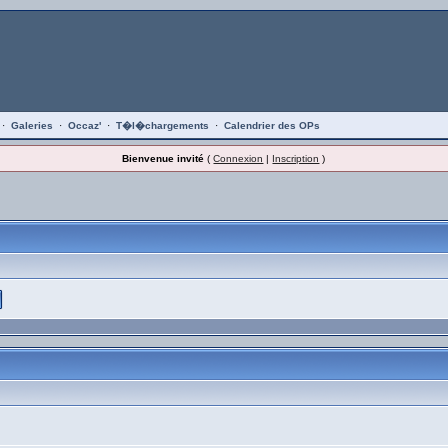
·
Galeries
·
Occaz'
·
T�l�chargements
·
Calendrier des OPs
Bienvenue invité
(
Connexion
|
Inscription
)