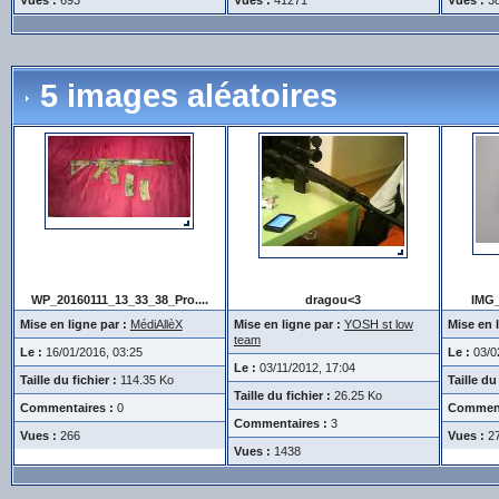
5 images aléatoires
WP_20160111_13_33_38_Pro....
dragou<3
IMG_
Mise en ligne par :
MédiAllèX
Mise en ligne par :
YOSH st low
Mise en l
team
Le :
16/01/2016, 03:25
Le :
03/02
Le :
03/11/2012, 17:04
Taille du fichier :
114.35 Ko
Taille du 
Taille du fichier :
26.25 Ko
Commentaires :
0
Comment
Commentaires :
3
Vues :
266
Vues :
2
Vues :
1438