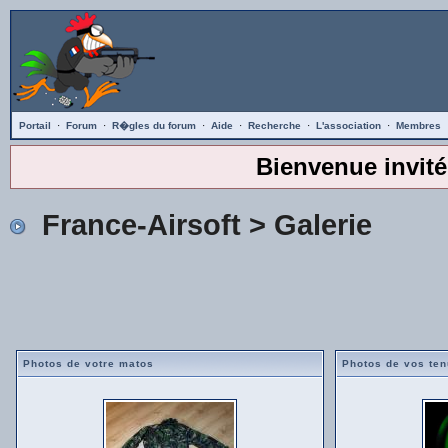
Portail
·
Forum
·
R�gles du forum
·
Aide
·
Recherche
·
L'association
·
Membres
Bienvenue invité
France-Airsoft
> Galerie
Photos de votre matos
Photos de vos te