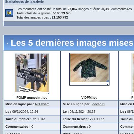
Statistiques de la galerie
Les membres ont posté un total de
27,867
images et écrit
20,386
commentaires.
Taille totale de la galerie :
5166.29 Mo
Total des images vues :
21,153,792
Les 5 dernières images mises 
PGMP gunpoint.jpg
V DPM.jpg
P
Mise en ligne par :
AirTiksam
Mise en ligne par :
dovah71
Mise en l
Le :
09/11/2024, 12:24
Le :
08/11/2024, 20:36
Le :
08/11
Taille du fichier :
72.93 Ko
Taille du fichier :
271.39 Ko
Taille du 
Commentaires :
0
Commentaires :
0
Comment
Vues :
693
Vues :
41271
Vues :
3