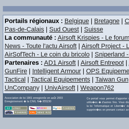
Portails régionaux :
Belgique
|
Bretagne
|
C
Pas-de-Calais
|
Sud Ouest
|
Suisse
La communauté :
Airsoft Krispies - Le foru
News - Toute l'actu Airsoft
|
Airsoft Project -
AirSofTech - Le coin du bricolo
|
Sniperland -
Partenaires :
AD1 Airsoft
|
Airsoft Entrepot
|
GunFire
|
Intelligent Armour
|
OPS Equipeme
Tactical
|
Tactical Equipements
|
Taiwan Gun
UnCompany
|
UnivAirsoft
|
Weapon762
Association de loi 1901 enregistrée en août 2003
Ce portail vous permet d'apporter
Enregistrement � la CNIL N� 855230
utilis�es � d'autres fins. Vous di
la loi 'Informatique et Libert�s
supprim�es en prenant contact a