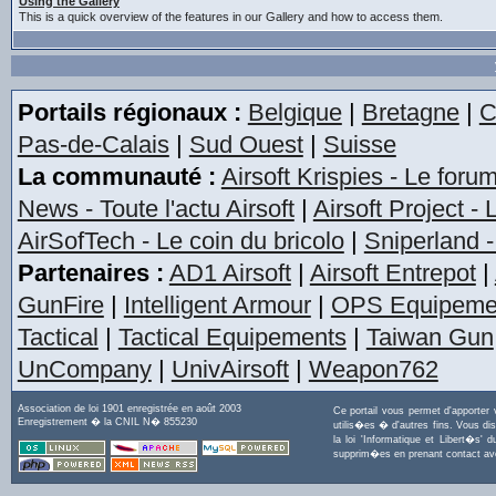
Using the Gallery
This is a quick overview of the features in our Gallery and how to access them.
Portails régionaux :
Belgique
|
Bretagne
|
C
Pas-de-Calais
|
Sud Ouest
|
Suisse
La communauté :
Airsoft Krispies - Le foru
News - Toute l'actu Airsoft
|
Airsoft Project -
AirSofTech - Le coin du bricolo
|
Sniperland -
Partenaires :
AD1 Airsoft
|
Airsoft Entrepot
|
GunFire
|
Intelligent Armour
|
OPS Equipeme
Tactical
|
Tactical Equipements
|
Taiwan Gun
UnCompany
|
UnivAirsoft
|
Weapon762
Association de loi 1901 enregistrée en août 2003
Ce portail vous permet d'apporter
Enregistrement � la CNIL N� 855230
utilis�es � d'autres fins. Vous di
la loi 'Informatique et Libert�s
supprim�es en prenant contact a