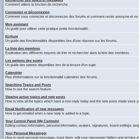
Rechercher des sujets et messages
Comment utiliser la fonction de recherche.
Connexion et déconnexion
Comment vous connecter et déconnecter des forums et comment rester anonyme et ne pas êt
Mon assistant
Un guide pour utiliser cette pratique petite fonctionnalité.
Ecriture
Un guide des fonctionnalités disponibles lors d'une réponse sur les forums.
La liste des membres
Explication des différents moyens de trier et rechercher dans la liste des membres.
Les options des sujets
Un guide des options disponibles lors de la lecture d'un sujet.
Calendrier
Plus d'informations sur la fonctionnalité calendrier des forums.
Searching Topics and Posts
How to use the search feature.
Viewing active topics and new posts
How to view all the topics which have a new reply today and the new posts made since you
Email Notification of new messages
How to get emailed when a new reply is added to a topic.
Your Control Panel (My Controls)
Editing contact information, personal information, avatars, signatures, board settings, la
Your Personal Messenger
How to send personal messages, track them, edit your messenger folders and archive 