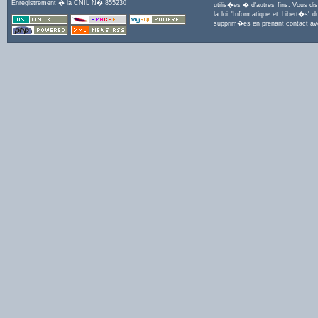
Enregistrement � la CNIL N� 855230
utilis�es � d'autres fins. Vous di
la loi 'Informatique et Libert�s
supprim�es en prenant contact a