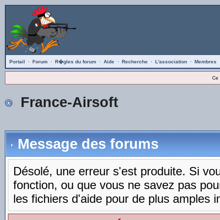
Portail
·
Forum
·
R�gles du forum
·
Aide
·
Recherche
·
L'association
·
Membres
Ce 
France-Airsoft
Message des forums
Désolé, une erreur s'est produite. Si vous
fonction, ou que vous ne savez pas pou
les fichiers d'aide pour de plus amples i