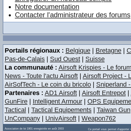
Notre documentation
Contacter l'administrateur des forums
Portails régionaux :
Belgique
|
Bretagne
|
C
Pas-de-Calais
|
Sud Ouest
|
Suisse
La communauté :
Airsoft Krispies - Le foru
News - Toute l'actu Airsoft
|
Airsoft Project -
AirSofTech - Le coin du bricolo
|
Sniperland -
Partenaires :
AD1 Airsoft
|
Airsoft Entrepot
|
GunFire
|
Intelligent Armour
|
OPS Equipeme
Tactical
|
Tactical Equipements
|
Taiwan Gun
UnCompany
|
UnivAirsoft
|
Weapon762
Association de loi 1901 enregistrée en août 2003
Ce portail vous permet d'apporter