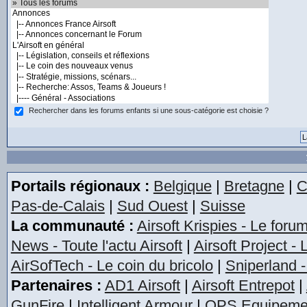
Rechercher dans les forums enfants si une sous-catégorie est choisie ?
Portails régionaux :
Belgique
|
Bretagne
|
C
Pas-de-Calais
|
Sud Ouest
|
Suisse
La communauté :
Airsoft Krispies - Le foru
News - Toute l'actu Airsoft
|
Airsoft Project -
AirSofTech - Le coin du bricolo
|
Sniperland -
Partenaires :
AD1 Airsoft
|
Airsoft Entrepot
|
GunFire
|
Intelligent Armour
|
OPS Equipeme