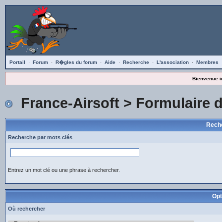
Portail
·
Forum
·
R�gles du forum
·
Aide
·
Recherche
·
L'association
·
Membres
Bienvenue i
France-Airsoft
> Formulaire 
Reche
Recherche par mots clés
Entrez un mot clé ou une phrase à rechercher.
Opt
Où rechercher