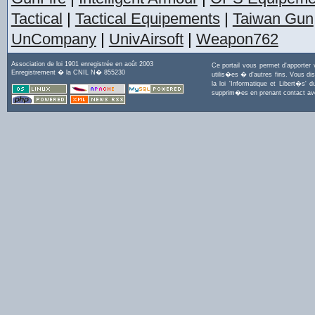
Tactical
|
Tactical Equipements
|
Taiwan Gun
UnCompany
|
UnivAirsoft
|
Weapon762
Association de loi 1901 enregistrée en août 2003
Ce portail vous permet d'apporter
Enregistrement � la CNIL N� 855230
utilis�es � d'autres fins. Vous di
la loi 'Informatique et Libert�s
supprim�es en prenant contact a