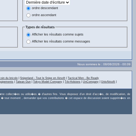
ordre descendant
ordre ascendant
Types de résultats
Afficher les résultats comme sujets
Afficher les résultats comme messages
Nous sommes le : 08/08/2026 - 00:09
coin du bricolo
|
Sniperland - Tout le Snipe en Airsoft
|
Tactical Men - Be Ready
quipements
|
Taiwan Gun
|
Tokyo Model Company
|
Trb-Holsters
|
UnCompany
|
UnivAirsoft
|
tre collect�es ou utilis�es � d'autres fins. Vous disposez d'un droit d'acc�s, de modification, de
uvez, � tout moment , demander que vos contributions � cet espace de discussion soient supprim�es en