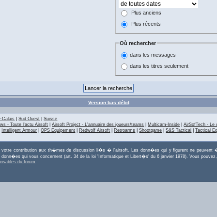
Plus anciens
Plus récents
Où rechercher
dans les messages
dans les titres seulement
Version bas débit
-Calais
|
Sud Ouest
|
Suisse
ws - Toute l'actu Airsoft
|
Airsoft Project - L'annuaire des joueurs/teams
|
Multicam-Inside
|
AirSofTech - Le 
|
Intelligent Armour
|
OPS Equipement
|
Redwolf Airsoft
|
Retroarms
|
Shootgame
|
S&S Tactical
|
Tactical E
r votre contribution aux th�mes de discussion li�s � l'airsoft. Les donn�es qui y figurent ne peuvent �
es donn�es qui vous concernent (art. 34 de la loi 'Informatique et Libert�s' du 6 janvier 1978). Vous po
onsables du forum