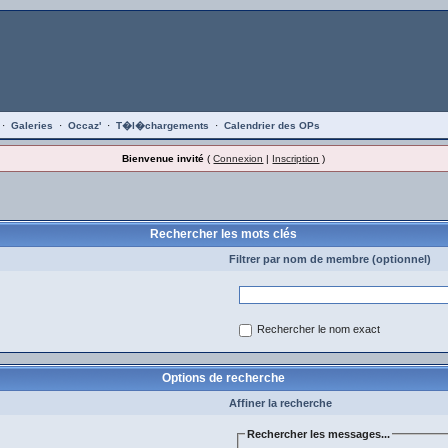
·
Galeries
·
Occaz'
·
T�l�chargements
·
Calendrier des OPs
Bienvenue invité
(
Connexion
|
Inscription
)
Rechercher les mots clés
Filtrer par nom de membre (optionnel)
Rechercher le nom exact
Options de recherche
Affiner la recherche
Rechercher les messages...