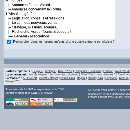
Rechercher dans les forums enfants si une sous-catégorie est choisie ?
Portails régionaux :
Belgique
|
Bretagne
|
Côte d'Azur
|
Languedoc Roussillon
|
Lorraine
|
Nord Pas-de
La communauté :
Airsoft Krispies - Le forum des bricoleurs
|
AirsoftClub - Vous débutez ?
|
Airsoft Ne
Partenaires :
AD1 Airsoft
|
Airsoft Entrepot
|
Airsoft Land
|
Begadi
|
eHobby Asia
|
Emperion
|
GunFire
Weapon762
Association de loi 1901 enregistrée en août 2003
Ce portail vous permet d'apporte
Enregistrement � la CNIL N� 855230
rectification et de suppression d
prenant contact avec un des
resp