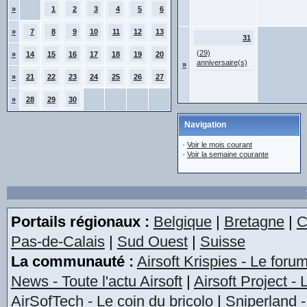
»
1
2
3
4
5
6
»
7
8
9
10
11
12
13
31
(29)
»
14
15
16
17
18
19
20
anniversaire(s)
»
»
21
22
23
24
25
26
27
»
28
29
30
Navigation
·
Voir le mois courant
·
Voir la semaine courante
Portails régionaux :
Belgique
|
Bretagne
|
C
Pas-de-Calais
|
Sud Ouest
|
Suisse
La communauté :
Airsoft Krispies - Le foru
News - Toute l'actu Airsoft
|
Airsoft Project -
AirSofTech - Le coin du bricolo
|
Sniperland -