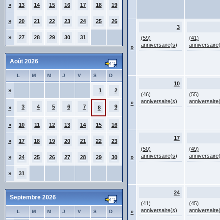
»
13
14
15
16
17
18
19
»
20
21
22
23
24
25
26
3
»
27
28
29
30
31
(59)
(41)
anniversaire(s)
anniversaire
»
Août 2026
L
M
M
J
V
S
D
10
»
1
2
(46)
(55)
anniversaire(s)
anniversaire
»
3
4
5
6
7
9
»
8
»
10
11
12
13
14
15
16
17
»
17
18
19
20
21
22
23
(50)
(49)
anniversaire(s)
anniversaire
»
24
25
26
27
28
29
30
»
»
31
24
Septembre 2026
(41)
(45)
anniversaire(s)
anniversaire
L
M
M
J
V
S
D
»