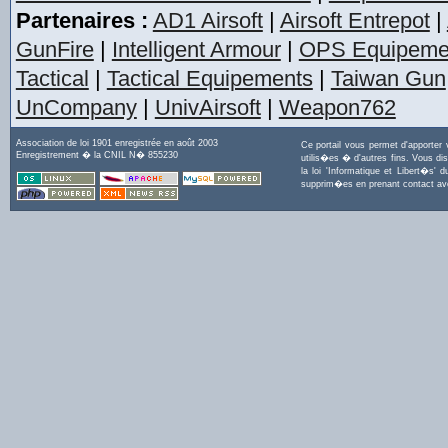
Partenaires :
AD1 Airsoft
|
Airsoft Entrepot
|
GunFire
|
Intelligent Armour
|
OPS Equipeme
Tactical
|
Tactical Equipements
|
Taiwan Gun
UnCompany
|
UnivAirsoft
|
Weapon762
Association de loi 1901 enregistrée en août 2003
Ce portail vous permet d'apporter
Enregistrement � la CNIL N� 855230
utilis�es � d'autres fins. Vous di
la loi 'Informatique et Libert�s
supprim�es en prenant contact a