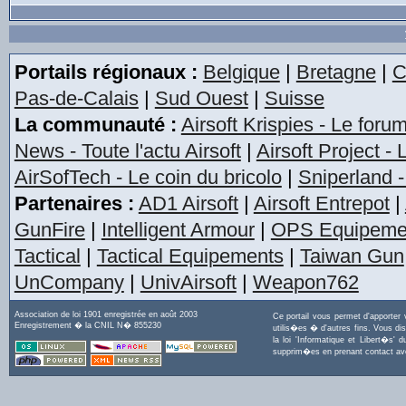
Portails régionaux :
Belgique
|
Bretagne
|
C
Pas-de-Calais
|
Sud Ouest
|
Suisse
La communauté :
Airsoft Krispies - Le foru
News - Toute l'actu Airsoft
|
Airsoft Project -
AirSofTech - Le coin du bricolo
|
Sniperland -
Partenaires :
AD1 Airsoft
|
Airsoft Entrepot
|
GunFire
|
Intelligent Armour
|
OPS Equipeme
Tactical
|
Tactical Equipements
|
Taiwan Gun
UnCompany
|
UnivAirsoft
|
Weapon762
Association de loi 1901 enregistrée en août 2003
Ce portail vous permet d'apporter
Enregistrement � la CNIL N� 855230
utilis�es � d'autres fins. Vous di
la loi 'Informatique et Libert�s
supprim�es en prenant contact a