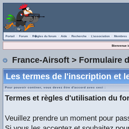
Portail
·
Forum
·
R�gles du forum
·
Aide
·
Recherche
·
L'association
·
Membres
Bienvenue i
France-Airsoft
> Formulaire d
Les termes de l'inscription et 
Pour pouvoir continer, vous devez être d'accord avec ceci :
Termes et règles d'utilisation du fo
Veuillez prendre un moment pour passe
Si vous les acceptez et souhaitez pour