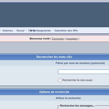
·
Galeries
·
Occaz'
·
T�l�chargements
·
Calendrier des OPs
Bienvenue invité
(
Connexion
|
Inscription
)
Rechercher les mots clés
Filtrer par nom de membre (optionnel)
Rechercher le nom exact
Options de recherche
Affiner la recherche
Rechercher les messages...