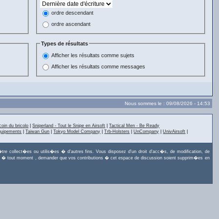
ordre descendant
ordre ascendant
Types de résultats
Afficher les résultats comme sujets
Afficher les résultats comme messages
Nous sommes le : 09/08/2026 - 14:53
coin du bricolo
|
Sniperland - Tout le Snipe en Airsoft
|
Tactical Men - Be Ready
quipements
|
Taiwan Gun
|
Tokyo Model Company
|
Trb-Holsters
|
UnCompany
|
UnivAirsoft
|
tre collect�es ou utilis�es � d'autres fins. Vous disposez d'un droit d'acc�s, de modification, de
uvez, � tout moment , demander que vos contributions � cet espace de discussion soient supprim�es en