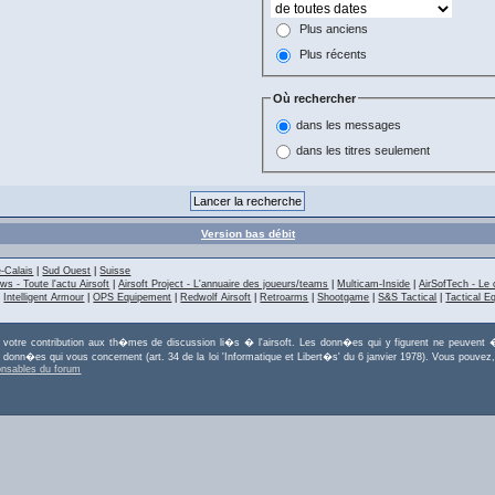
Plus anciens
Plus récents
Où rechercher
dans les messages
dans les titres seulement
Version bas débit
-Calais
|
Sud Ouest
|
Suisse
ws - Toute l'actu Airsoft
|
Airsoft Project - L'annuaire des joueurs/teams
|
Multicam-Inside
|
AirSofTech - Le 
|
Intelligent Armour
|
OPS Equipement
|
Redwolf Airsoft
|
Retroarms
|
Shootgame
|
S&S Tactical
|
Tactical E
r votre contribution aux th�mes de discussion li�s � l'airsoft. Les donn�es qui y figurent ne peuvent �
es donn�es qui vous concernent (art. 34 de la loi 'Informatique et Libert�s' du 6 janvier 1978). Vous po
onsables du forum