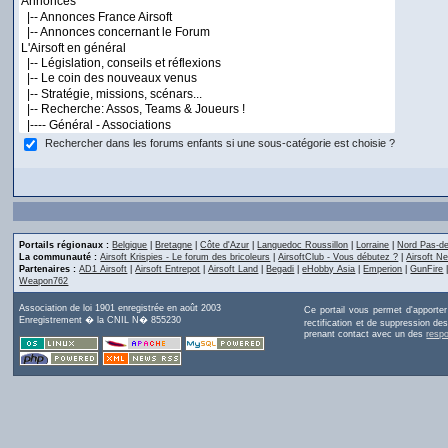
Rechercher dans les forums enfants si une sous-catégorie est choisie ?
Portails régionaux :
Belgique
|
Bretagne
|
Côte d'Azur
|
Languedoc Roussillon
|
Lorraine
|
Nord Pas-de
La communauté :
Airsoft Krispies - Le forum des bricoleurs
|
AirsoftClub - Vous débutez ?
|
Airsoft Ne
Partenaires :
AD1 Airsoft
|
Airsoft Entrepot
|
Airsoft Land
|
Begadi
|
eHobby Asia
|
Emperion
|
GunFire
Weapon762
Association de loi 1901 enregistrée en août 2003
Ce portail vous permet d'apporte
Enregistrement � la CNIL N� 855230
rectification et de suppression d
prenant contact avec un des
resp