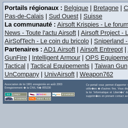
Portails régionaux :
Belgique
|
Bretagne
|
C
Pas-de-Calais
|
Sud Ouest
|
Suisse
La communauté :
Airsoft Krispies - Le foru
News - Toute l'actu Airsoft
|
Airsoft Project -
AirSofTech - Le coin du bricolo
|
Sniperland -
Partenaires :
AD1 Airsoft
|
Airsoft Entrepot
|
GunFire
|
Intelligent Armour
|
OPS Equipeme
Tactical
|
Tactical Equipements
|
Taiwan Gun
UnCompany
|
UnivAirsoft
|
Weapon762
Association de loi 1901 enregistrée en août 2003
Ce portail vous permet d'apporter
Enregistrement � la CNIL N� 855230
utilis�es � d'autres fins. Vous di
la loi 'Informatique et Libert�s
supprim�es en prenant contact a