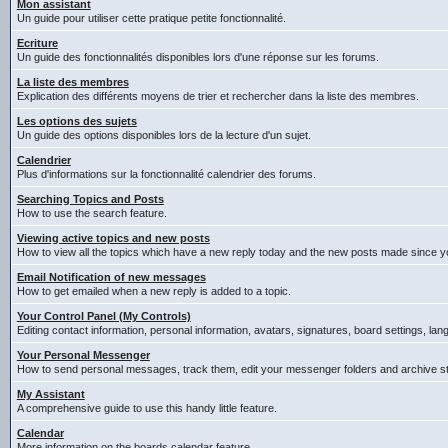
Mon assistant
Un guide pour utiliser cette pratique petite fonctionnalité.
Ecriture
Un guide des fonctionnalités disponibles lors d'une réponse sur les forums.
La liste des membres
Explication des différents moyens de trier et rechercher dans la liste des membres.
Les options des sujets
Un guide des options disponibles lors de la lecture d'un sujet.
Calendrier
Plus d'informations sur la fonctionnalité calendrier des forums.
Searching Topics and Posts
How to use the search feature.
Viewing active topics and new posts
How to view all the topics which have a new reply today and the new posts made since you
Email Notification of new messages
How to get emailed when a new reply is added to a topic.
Your Control Panel (My Controls)
Editing contact information, personal information, avatars, signatures, board settings, la
Your Personal Messenger
How to send personal messages, track them, edit your messenger folders and archive 
My Assistant
A comprehensive guide to use this handy little feature.
Calendar
More information on the boards calendar feature.