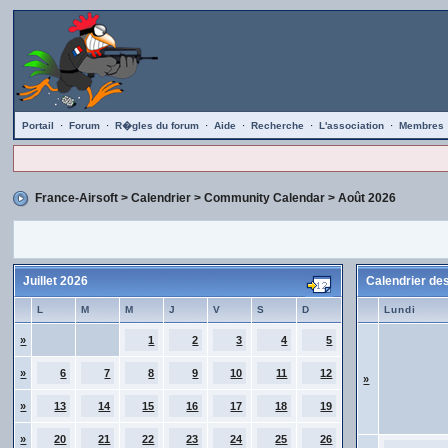
Portail
·
Forum
·
R�gles du forum
·
Aide
·
Recherche
·
L'association
·
Membres
France-Airsoft
>
Calendrier
>
Community Calendar
> Août 2026
Juillet 2026
Calendrier d
L
M
M
J
V
S
D
Lundi
»
1
2
3
4
5
»
6
7
8
9
10
11
12
»
»
13
14
15
16
17
18
19
»
20
21
22
23
24
25
26