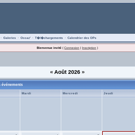
·
Galeries
·
Occaz'
·
T�l�chargements
·
Calendrier des OPs
Bienvenue invité
(
Connexion
|
Inscription
)
«
Août 2026
»
es événements
Mardi
Mercredi
Jeudi