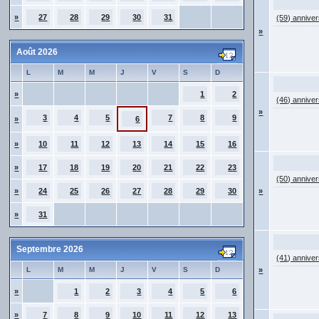
»
27
28
29
30
31
(59) anniver
»
Août 2026
L
M
M
J
V
S
D
»
1
2
(46) anniver
»
3
4
5
7
8
9
»
6
»
10
11
12
13
14
15
16
»
17
18
19
20
21
22
23
(50) anniver
»
24
25
26
27
28
29
30
»
»
31
Septembre 2026
(41) anniver
L
M
M
J
V
S
D
»
»
1
2
3
4
5
6
»
7
8
9
10
11
12
13