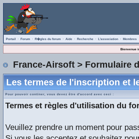
Portail
·
Forum
·
R�gles du forum
·
Aide
·
Recherche
·
L'association
·
Membres
Bienvenue i
France-Airsoft
> Formulaire d
Les termes de l'inscription et 
Pour pouvoir continer, vous devez être d'accord avec ceci :
Termes et règles d'utilisation du fo
Veuillez prendre un moment pour passe
Si vous les acceptez et souhaitez pour