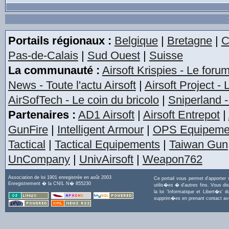
Portails régionaux :
Belgique
|
Bretagne
|
C
Pas-de-Calais
|
Sud Ouest
|
Suisse
La communauté :
Airsoft Krispies - Le foru
News - Toute l'actu Airsoft
|
Airsoft Project -
AirSofTech - Le coin du bricolo
|
Sniperland -
Partenaires :
AD1 Airsoft
|
Airsoft Entrepot
|
GunFire
|
Intelligent Armour
|
OPS Equipeme
Tactical
|
Tactical Equipements
|
Taiwan Gun
UnCompany
|
UnivAirsoft
|
Weapon762
Association de loi 1901 enregistrée en août 2003
Ce portail vous permet d'apporter
Enregistrement � la CNIL N� 855230
utilis�es � d'autres fins. Vous di
la loi 'Informatique et Libert�s
supprim�es en prenant contact a