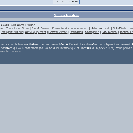
Version bas débit
-Calais
|
Sud Ouest
|
Suisse
ws - Toute l'actu Airsoft
|
Airsoft Project - L'annuaire des joueurs/teams
|
Multicam-Inside
|
AirSofTech - Le 
|
Intelligent Armour
|
OPS Equipement
|
Redwolf Airsoft
|
Retroarms
|
Shootgame
|
S&S Tactical
|
Tactical E
r votre contribution aux th�mes de discussion li�s � l'airsoft. Les donn�es qui y figurent ne peuvent �
es donn�es qui vous concernent (art. 34 de la loi 'Informatique et Libert�s' du 6 janvier 1978). Vous po
onsables du forum