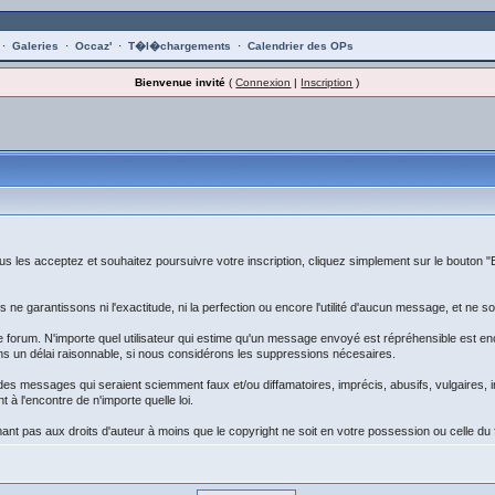
·
Galeries
·
Occaz'
·
T�l�chargements
·
Calendrier des OPs
Bienvenue invité
(
Connexion
|
Inscription
)
s les acceptez et souhaitez poursuivre votre inscription, cliquez simplement sur le bouton "
e garantissons ni l'exactitude, ni la perfection ou encore l'utilité d'aucun message, et 
e forum. N'importe quel utilisateur qui estime qu'un message envoyé est répréhensible est 
ns un délai raisonnable, si nous considérons les suppressions nécesaires.
e des messages qui seraient sciemment faux et/ou diffamatoires, imprécis, abusifs, vulgaires,
 à l'encontre de n'importe quelle loi.
nt pas aux droits d'auteur à moins que le copyright ne soit en votre possession ou celle du