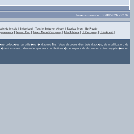
Nous sommes le : 06/08/2026 - 22:39
coin du bricolo
|
Sniperland - Tout le Snipe en Airsoft
|
Tactical Men - Be Ready
quipements
|
Taiwan Gun
|
Tokyo Model Company
|
Trb-Holsters
|
UnCompany
|
UnivAirsoft
|
tre collect�es ou utilis�es � d'autres fins. Vous disposez d'un droit d'acc�s, de modification, de
uvez, � tout moment , demander que vos contributions � cet espace de discussion soient supprim�es en