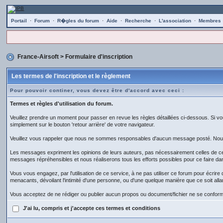
Portail
·
Forum
·
R�gles du forum
·
Aide
·
Recherche
·
L'association
·
Membres
France-Airsoft
> Formulaire d'inscription
Les termes de l'inscription et le règlement
Pour pouvoir continer, vous devez être d'accord avec ceci :
Termes et règles d'utilisation du forum.
Veuillez prendre un moment pour passer en revue les règles détaillées ci-dessous. Si vou
simplement sur le bouton 'retour arrière' de votre navigateur.
Veuillez vous rappeler que nous ne sommes responsables d'aucun message posté. Nous n
Les messages expriment les opinions de leurs auteurs, pas nécessairement celles de c
messages répréhensibles et nous réaliserons tous les efforts possibles pour ce faire da
Vous vous engagez, par l'utilisation de ce service, à ne pas utiliser ce forum pour écrir
menacants, dévoilant l'intimité d'une personne, ou d'une quelque manière que ce soit allant
Vous acceptez de ne rédiger ou publier aucun propos ou document/fichier ne se conforma
J'ai lu, compris et j'accepte ces termes et conditions