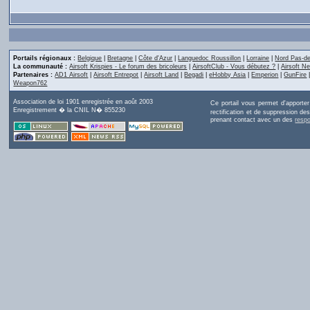
Portails régionaux :
Belgique
|
Bretagne
|
Côte d'Azur
|
Languedoc Roussillon
|
Lorraine
|
Nord Pas-de
La communauté :
Airsoft Krispies - Le forum des bricoleurs
|
AirsoftClub - Vous débutez ?
|
Airsoft Ne
Partenaires :
AD1 Airsoft
|
Airsoft Entrepot
|
Airsoft Land
|
Begadi
|
eHobby Asia
|
Emperion
|
GunFire
Weapon762
Association de loi 1901 enregistrée en août 2003
Ce portail vous permet d'apporte
Enregistrement � la CNIL N� 855230
rectification et de suppression d
prenant contact avec un des
resp