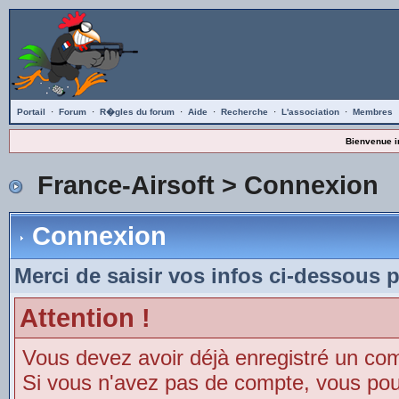
Portail
·
Forum
·
R�gles du forum
·
Aide
·
Recherche
·
L'association
·
Membres
Bienvenue i
France-Airsoft
> Connexion
Connexion
Merci de saisir vos infos ci-dessous 
Attention !
Vous devez avoir déjà enregistré un co
Si vous n'avez pas de compte, vous pouve