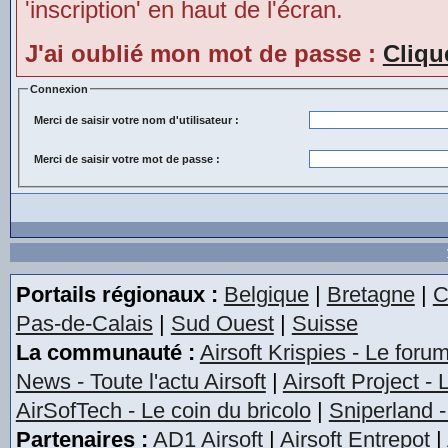
'inscription' en haut de l'écran.
J'ai oublié mon mot de passe :
Cliqu
Connexion
Merci de saisir votre nom d'utilisateur :
Merci de saisir votre mot de passe :
Portails régionaux :
Belgique
|
Bretagne
|
C
Pas-de-Calais
|
Sud Ouest
|
Suisse
La communauté :
Airsoft Krispies - Le foru
News - Toute l'actu Airsoft
|
Airsoft Project -
AirSofTech - Le coin du bricolo
|
Sniperland -
Partenaires :
AD1 Airsoft
|
Airsoft Entrepot
|