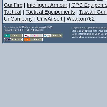
GunFire
|
Intelligent Armour
|
OPS Equipeme
Tactical
|
Tactical Equipements
|
Taiwan Gun
UnCompany
|
UnivAirsoft
|
Weapon762
Association de loi 1901 enregistrée en août 2003
Ce portail vous permet d'apporter
Enregistrement � la CNIL N� 855230
utilis�es � d'autres fins. Vous di
la loi 'Informatique et Libert�s
supprim�es en prenant contact a