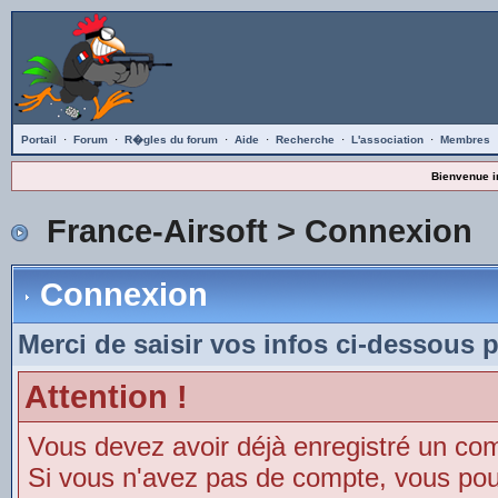
Portail
·
Forum
·
R�gles du forum
·
Aide
·
Recherche
·
L'association
·
Membres
Bienvenue i
France-Airsoft
> Connexion
Connexion
Merci de saisir vos infos ci-dessous 
Attention !
Vous devez avoir déjà enregistré un co
Si vous n'avez pas de compte, vous pouve