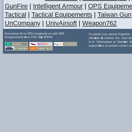
GunFire
|
Intelligent Armour
|
OPS Equipeme
Tactical
|
Tactical Equipements
|
Taiwan Gun
UnCompany
|
UnivAirsoft
|
Weapon762
Association de loi 1901 enregistrée en août 2003
Ce portail vous permet d'apporter
Enregistrement � la CNIL N� 855230
utilis�es � d'autres fins. Vous di
la loi 'Informatique et Libert�s
supprim�es en prenant contact a