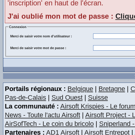
'inscription' en haut de l'écran.
J'ai oublié mon mot de passe :
Cliqu
Connexion
Merci de saisir votre nom d'utilisateur :
Merci de saisir votre mot de passe :
Portails régionaux :
Belgique
|
Bretagne
|
C
Pas-de-Calais
|
Sud Ouest
|
Suisse
La communauté :
Airsoft Krispies - Le foru
News - Toute l'actu Airsoft
|
Airsoft Project -
AirSofTech - Le coin du bricolo
|
Sniperland -
Partenaires :
AD1 Airsoft
|
Airsoft Entrepot
|