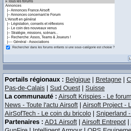
Rechercher dans les forums enfants si une sous-catégorie est choisie ?
Portails régionaux :
Belgique
|
Bretagne
|
C
Pas-de-Calais
|
Sud Ouest
|
Suisse
La communauté :
Airsoft Krispies - Le foru
News - Toute l'actu Airsoft
|
Airsoft Project -
AirSofTech - Le coin du bricolo
|
Sniperland -
Partenaires :
AD1 Airsoft
|
Airsoft Entrepot
|
GunFire
|
Intelligent Armour
|
OPS Equipeme