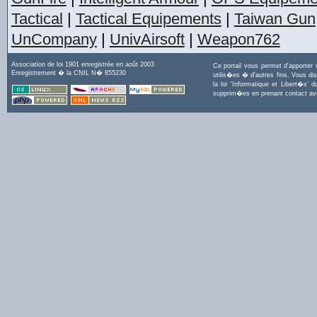
Tactical
|
Tactical Equipements
|
Taiwan Gun
UnCompany
|
UnivAirsoft
|
Weapon762
Association de loi 1901 enregistrée en août 2003
Ce portail vous permet d'apporter
Enregistrement � la CNIL N� 855230
utilis�es � d'autres fins. Vous di
la loi 'Informatique et Libert�s
supprim�es en prenant contact a