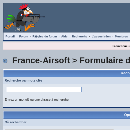
Portail
·
Forum
·
R�gles du forum
·
Aide
·
Recherche
·
L'association
·
Membres
Bienvenue i
France-Airsoft
> Formulaire 
Reche
Recherche par mots clés
Entrez un mot clé ou une phrase à rechercher.
Opt
Où rechercher