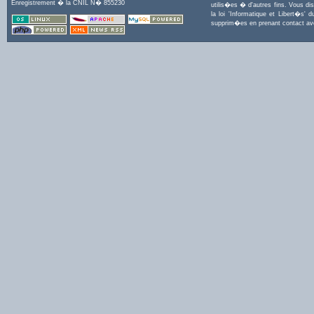
Enregistrement � la CNIL N� 855230
utilis�es � d'autres fins. Vous di
la loi 'Informatique et Libert�s
supprim�es en prenant contact a