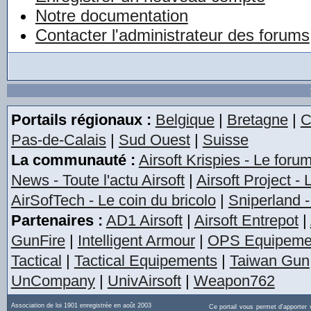
Notre documentation
Contacter l'administrateur des forums
Portails régionaux :
Belgique
|
Bretagne
|
C
Pas-de-Calais
|
Sud Ouest
|
Suisse
La communauté :
Airsoft Krispies - Le foru
News - Toute l'actu Airsoft
|
Airsoft Project -
AirSofTech - Le coin du bricolo
|
Sniperland -
Partenaires :
AD1 Airsoft
|
Airsoft Entrepot
|
GunFire
|
Intelligent Armour
|
OPS Equipeme
Tactical
|
Tactical Equipements
|
Taiwan Gun
UnCompany
|
UnivAirsoft
|
Weapon762
Association de loi 1901 enregistrée en août 2003
Ce portail vous permet d'apporter