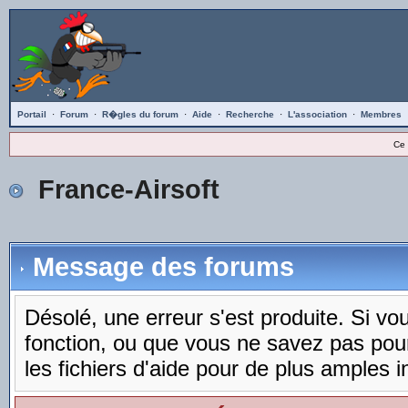
Portail
·
Forum
·
R�gles du forum
·
Aide
·
Recherche
·
L'association
·
Membres
Ce 
France-Airsoft
Message des forums
Désolé, une erreur s'est produite. Si vous
fonction, ou que vous ne savez pas pou
les fichiers d'aide pour de plus amples i