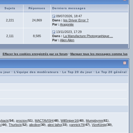
Sujets
Réponses
Derniers messages
09/07/2026, 18:47
2,221
24,869
Dans :
Ips Driver Error ?
Par :
Aragonite
13/11/2023, 17:29
2,111
8,585
Dans :
La Manufacture Photographique ...
Par :
Alien Alien
Effacer les cookies enregistrés par ce forum
·
Marquer tous les messages comme lus
du jour
·
L'équipe des modérateurs
·
Le Top 20 du jour
·
Le Top 20 général
yback
(
54
),
proctov
(
51
),
MACTAVISH
(
48
),
WillSniper16
(
40
),
Mumpbymn
(
61
),
k
(
44
),
Thurlock
(
52
),
alixdixe
(
30
),
alexi laiho
(
33
),
yannick79
(
47
),
VizeKönig
(
30
),