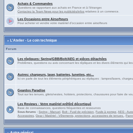
Achats & Commandes
Questions se rapportant aux achats en France et à l'étranger.
Contactez la Team News pour les publicités/infos
relatives à un commerce.
Les Occasions entre Airsofteurs
Pour acheter et vendre votre matériel d'occasion entre airsofteurs
L'Atelier - Le coin technique
Forum
Les répliques: Spring/GBB/Bolt/AEG et pièces détachées
Problèmes, questions ou avis concernant les répliques et les divers éléments qui l
Autres: chargeurs, laser, batteries, lunettes, etc...
Ici on parle de tout les éléments périphériques au répliques : lampes/lasers, chargeur
Geardos Paradise
Tout sur les tenues, gilets/vestes, holsters, protections, chaussures pour faire de 
Les Reviews - Votre matériel préféré décortiqué
Base de connaissances, questions fréquentes et ressources
Sous-forums :
Spring - Manuel
,
Bolt - Fusil de précision
,
Fusils à pompe
,
AEG - Auto
Accessoires
,
Gear / Matériel : Vêtements, protections, accessoires de tenues.
,
Pann
Autre général