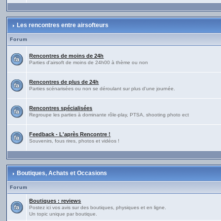
Les rencontres entre airsofteurs
Forum
Rencontres de moins de 24h
Parties d'airsoft de moins de 24h00 à thème ou non
Rencontres de plus de 24h
Parties scénarisées ou non se déroulant sur plus d'une journée.
Rencontres spécialisées
Regroupe les parties à dominante rôle-play, PTSA, shooting photo ect
Feedback - L'après Rencontre !
Souvenirs, fous rires, photos et vidéos !
Boutiques, Achats et Occasions
Forum
Boutiques : reviews
Postez ici vos avis sur des boutiques, physiques et en ligne.
Un topic unique par boutique.