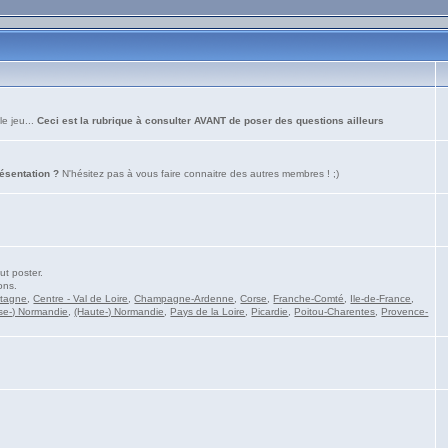
le jeu...
Ceci est la rubrique à consulter AVANT de poser des questions ailleurs
résentation ?
N'hésitez pas à vous faire connaitre des autres membres ! ;)
ut poster.
ons.
etagne
,
Centre - Val de Loire
,
Champagne-Ardenne
,
Corse
,
Franche-Comté
,
Ile-de-France
,
se-) Normandie
,
(Haute-) Normandie
,
Pays de la Loire
,
Picardie
,
Poitou-Charentes
,
Provence-