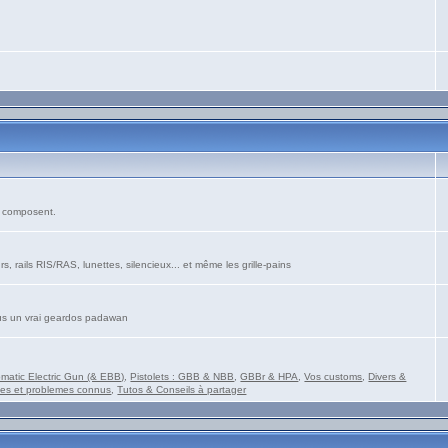
es composent.
s, rails RIS/RAS, lunettes, silencieux... et même les grille-pains
vous un vrai geardos padawan
matic Electric Gun (& EBB)
,
Pistolets : GBB & NBB
,
GBBr & HPA
,
Vos customs
,
Divers &
es et problemes connus
,
Tutos & Conseils à partager