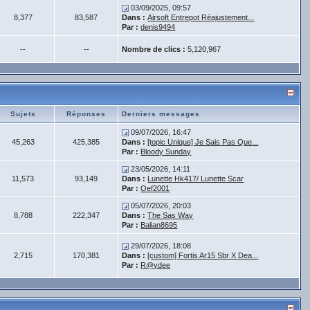
03/09/2025, 09:57
8,377
83,587
Dans :
Airsoft Entrepot Réajustement...
Par :
denis9494
--
--
Nombre de clics :
5,120,967
Sujets
Réponses
Derniers messages
09/07/2026, 16:47
45,263
425,385
Dans :
[topic Unique] Je Sais Pas Que...
Par :
Bloody Sunday
23/05/2026, 14:11
11,573
93,149
Dans :
Lunette Hk417/ Lunette Scar
Par :
Oef2001
05/07/2026, 20:03
8,788
222,347
Dans :
The Sas Way
Par :
Balian8695
29/07/2026, 18:08
2,715
170,381
Dans :
[custom] Fortis Ar15 Sbr X Dea...
Par :
R@ydee