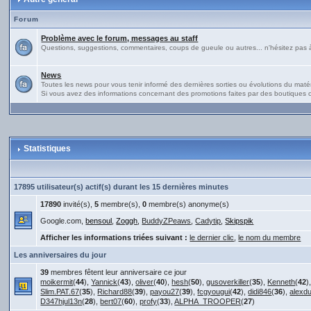
Forum
Problème avec le forum, messages au staff
Questions, suggestions, commentaires, coups de gueule ou autres... n'hésitez pas à 
News
Toutes les news pour vous tenir informé des dernières sorties ou évolutions du matériel
Si vous avez des informations concernant des promotions faites par des boutiques ou
Statistiques
17895 utilisateur(s) actif(s) durant les 15 dernières minutes
17890
invité(s),
5
membre(s),
0
membre(s) anonyme(s)
Google.com,
bensoul
,
Zoggh
,
BuddyZPeaws
,
Cadytip
,
Skipspik
Afficher les informations triées suivant :
le dernier clic
,
le nom du membre
Les anniversaires du jour
39
membres fêtent leur anniversaire ce jour
moikermit
(
44
),
Yannick
(
43
),
oliver
(
40
),
hesh
(
50
),
gusoverkiller
(
35
),
Kenneth
(
42
)
Slim.PAT.67
(
35
),
Richard88
(
39
),
payou27
(
39
),
fcgyougui
(
42
),
didi846
(
36
),
alexd
D347hjul13n
(
28
),
bert07
(
60
),
profy
(
33
),
ALPHA_TROOPER
(
27
)