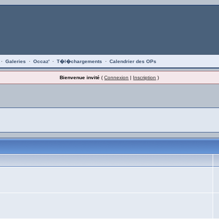
·
Galeries
·
Occaz'
·
T�l�chargements
·
Calendrier des OPs
Bienvenue invité
(
Connexion
|
Inscription
)