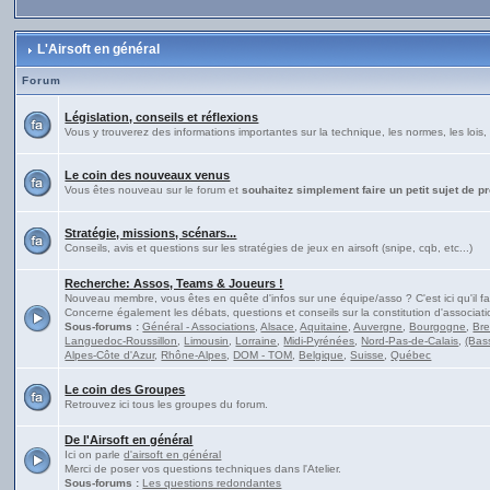
L'Airsoft en général
Forum
Législation, conseils et réflexions
Vous y trouverez des informations importantes sur la technique, les normes, les lois, 
Le coin des nouveaux venus
Vous êtes nouveau sur le forum et
souhaitez simplement faire un petit sujet de p
Stratégie, missions, scénars...
Conseils, avis et questions sur les stratégies de jeux en airsoft (snipe, cqb, etc...)
Recherche: Assos, Teams & Joueurs !
Nouveau membre, vous êtes en quête d'infos sur une équipe/asso ? C'est ici qu'il fa
Concerne également les débats, questions et conseils sur la constitution d'associati
Sous-forums :
Général - Associations
,
Alsace
,
Aquitaine
,
Auvergne
,
Bourgogne
,
Br
Languedoc-Roussillon
,
Limousin
,
Lorraine
,
Midi-Pyrénées
,
Nord-Pas-de-Calais
,
(Bas
Alpes-Côte d'Azur
,
Rhône-Alpes
,
DOM - TOM
,
Belgique
,
Suisse
,
Québec
Le coin des Groupes
Retrouvez ici tous les groupes du forum.
De l'Airsoft en général
Ici on parle
d'airsoft en général
Merci de poser vos questions techniques dans l'Atelier.
Sous-forums :
Les questions redondantes