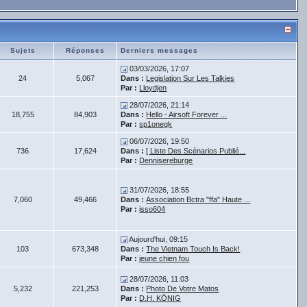
Sujets
Réponses
Derniers messages
03/03/2026, 17:07
24
5,067
Dans :
Legislation Sur Les Talkies
Par :
Lloydjen
28/07/2026, 21:14
18,755
84,903
Dans :
Hello - Airsoft Forever ...
Par :
sp1onegk
06/07/2026, 19:50
736
17,624
Dans :
[ Liste Des Scénarios Publié...
Par :
Dennisereburge
31/07/2026, 18:55
7,060
49,466
Dans :
Association Bctra "ffa" Haute ...
Par :
isso604
Aujourd'hui, 09:15
103
673,348
Dans :
The Vietnam Touch Is Back!
Par :
jeune chien fou
28/07/2026, 11:03
5,232
221,253
Dans :
Photo De Votre Matos
Par :
D.H. KÖNIG