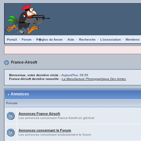
Portail
·
Forum
·
R�gles du forum
·
Aide
·
Recherche
·
L'association
·
Membres
France-Airsoft
Bienvenue, votre dernière visite :
Aujourd'hui, 09:59
France-Airsoft dernière nouvelle :
La Manufacture Photographique Des Armes
Annonces
Forum
Annonces France Airsoft
Les annonces concernant France Airsoft en général
Annonces concernant le Forum
Les annonces concernant exclusivement le forum.