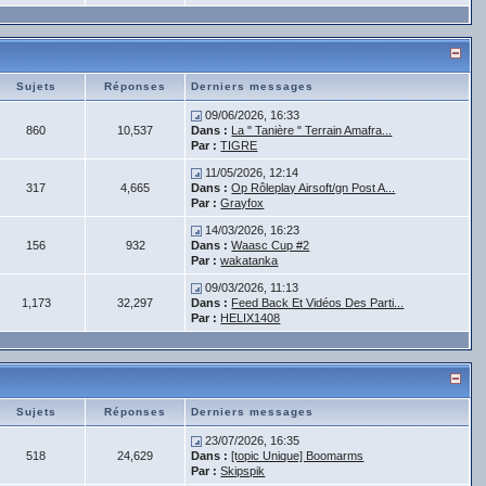
Sujets
Réponses
Derniers messages
09/06/2026, 16:33
860
10,537
Dans :
La " Tanière " Terrain Amafra...
Par :
TIGRE
11/05/2026, 12:14
317
4,665
Dans :
Op Rôleplay Airsoft/gn Post A...
Par :
Grayfox
14/03/2026, 16:23
156
932
Dans :
Waasc Cup #2
Par :
wakatanka
09/03/2026, 11:13
1,173
32,297
Dans :
Feed Back Et Vidéos Des Parti...
Par :
HELIX1408
Sujets
Réponses
Derniers messages
23/07/2026, 16:35
518
24,629
Dans :
[topic Unique] Boomarms
Par :
Skipspik