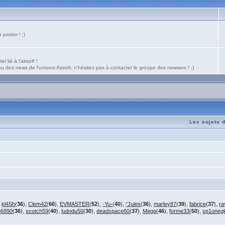
poster ! ;)
 lié à l'airsoft !
 des news de l'univers Airsoft, n'hésitez pas à contacter le groupe des newsers ! ;)
Les sujets 
,
kl4Sh
(
36
),
Clem42
(
66
),
EVMASTER
(
52
),
-Yo-
(
40
),
°Jules
(
36
),
marley87
(
39
),
fabrice
(
37
),
ra
u6890
(
36
),
scotch59
(
40
),
ludodu50
(
30
),
deadspace60
(
37
),
Mega
(
46
),
forme33
(
50
),
sp1oneg