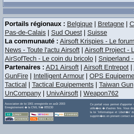
Portails régionaux :
Belgique
|
Bretagne
|
C
Pas-de-Calais
|
Sud Ouest
|
Suisse
La communauté :
Airsoft Krispies - Le foru
News - Toute l'actu Airsoft
|
Airsoft Project -
AirSofTech - Le coin du bricolo
|
Sniperland -
Partenaires :
AD1 Airsoft
|
Airsoft Entrepot
|
GunFire
|
Intelligent Armour
|
OPS Equipeme
Tactical
|
Tactical Equipements
|
Taiwan Gun
UnCompany
|
UnivAirsoft
|
Weapon762
Association de loi 1901 enregistrée en août 2003
Ce portail vous permet d'apporter
Enregistrement � la CNIL N� 855230
utilis�es � d'autres fins. Vous di
la loi 'Informatique et Libert�s
supprim�es en prenant contact a