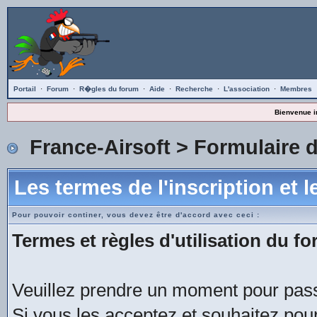
Portail
·
Forum
·
R�gles du forum
·
Aide
·
Recherche
·
L'association
·
Membres
Bienvenue i
France-Airsoft
> Formulaire d
Les termes de l'inscription et 
Pour pouvoir continer, vous devez être d'accord avec ceci :
Termes et règles d'utilisation du fo
Veuillez prendre un moment pour passe
Si vous les acceptez et souhaitez pour