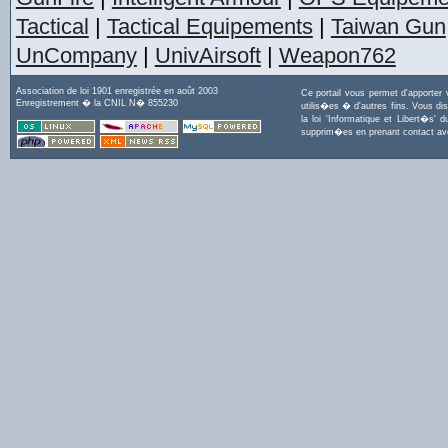
Tactical
|
Tactical Equipements
|
Taiwan Gun
UnCompany
|
UnivAirsoft
|
Weapon762
Association de loi 1901 enregistrée en août 2003
Ce portail vous permet d'apporter
Enregistrement � la CNIL N� 855230
utilis�es � d'autres fins. Vous di
la loi 'Informatique et Libert�s
supprim�es en prenant contact a