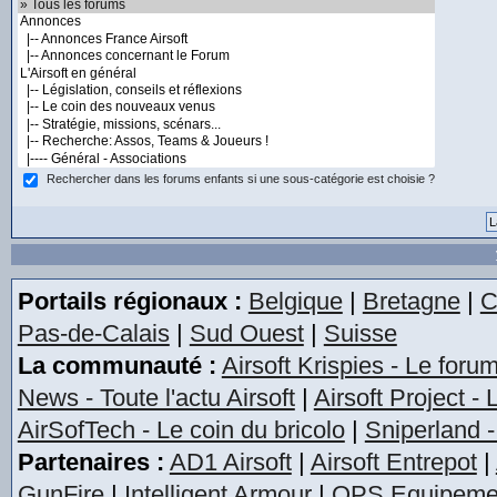
Rechercher dans les forums enfants si une sous-catégorie est choisie ?
Portails régionaux :
Belgique
|
Bretagne
|
C
Pas-de-Calais
|
Sud Ouest
|
Suisse
La communauté :
Airsoft Krispies - Le foru
News - Toute l'actu Airsoft
|
Airsoft Project -
AirSofTech - Le coin du bricolo
|
Sniperland -
Partenaires :
AD1 Airsoft
|
Airsoft Entrepot
|
GunFire
|
Intelligent Armour
|
OPS Equipeme