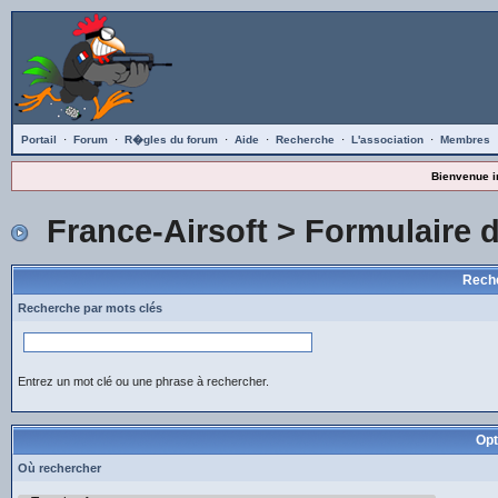
Portail
·
Forum
·
R�gles du forum
·
Aide
·
Recherche
·
L'association
·
Membres
Bienvenue i
France-Airsoft
> Formulaire 
Reche
Recherche par mots clés
Entrez un mot clé ou une phrase à rechercher.
Opt
Où rechercher