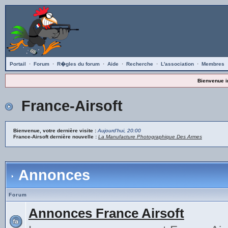
Portail
·
Forum
·
R�gles du forum
·
Aide
·
Recherche
·
L'association
·
Membres
Bienvenue i
France-Airsoft
Bienvenue, votre dernière visite :
Aujourd'hui, 20:00
France-Airsoft dernière nouvelle :
La Manufacture Photographique Des Armes
Annonces
Forum
Annonces France Airsoft