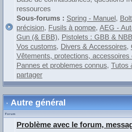
ressources
Sous-forums :
Spring - Manuel
,
Bolt
précision
,
Fusils à pompe
,
AEG - Auto
Gun (& EBB)
,
Pistolets : GBB & NB
Vos customs
,
Divers & Accessoires
,
Vêtements, protections, accessoires 
Pannes et problemes connus
,
Tutos 
partager
Autre général
Forum
Problème avec le forum, messag