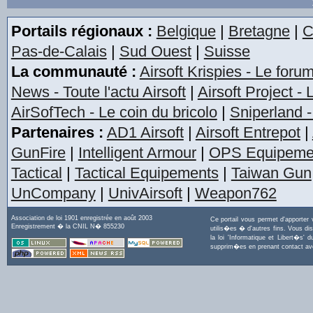
Portails régionaux :
Belgique
|
Bretagne
|
C
Pas-de-Calais
|
Sud Ouest
|
Suisse
La communauté :
Airsoft Krispies - Le foru
News - Toute l'actu Airsoft
|
Airsoft Project -
AirSofTech - Le coin du bricolo
|
Sniperland -
Partenaires :
AD1 Airsoft
|
Airsoft Entrepot
|
GunFire
|
Intelligent Armour
|
OPS Equipeme
Tactical
|
Tactical Equipements
|
Taiwan Gun
UnCompany
|
UnivAirsoft
|
Weapon762
Association de loi 1901 enregistrée en août 2003
Ce portail vous permet d'apporter
Enregistrement � la CNIL N� 855230
utilis�es � d'autres fins. Vous di
la loi 'Informatique et Libert�s
supprim�es en prenant contact a