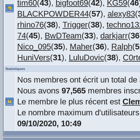
tim60
(
43
),
bigfoot69
(
42
),
KG59
(
46
BLACKPOWDER44
(
57
),
alexy83
(
rhino76
(
38
),
Trigger
(
38
),
techno13
74
(
45
),
BwDTeam
(
33
),
darkjarr
(
36
Nico_095
(
35
),
Maher
(
36
),
Ralph
(
5
HuniVers
(
31
),
LuluDovic
(
38
),
C0rt
Statistiques
Nos membres ont écrit un total de
Nous avons
97,565
membres inscr
Le membre le plus récent est
Cle
Le nombre maximum d'utilisateurs
09/10/2020, 10:49