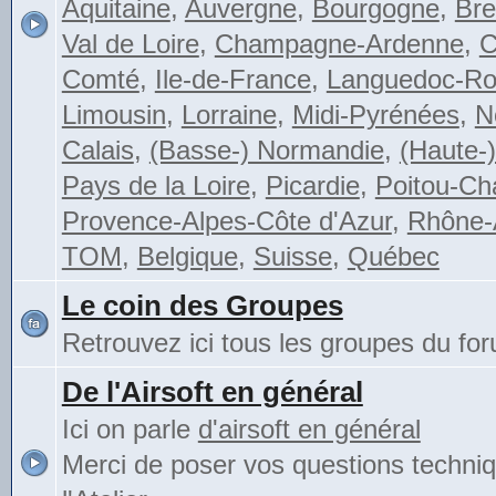
Aquitaine
,
Auvergne
,
Bourgogne
,
Bre
Val de Loire
,
Champagne-Ardenne
,
C
Comté
,
Ile-de-France
,
Languedoc-Rou
Limousin
,
Lorraine
,
Midi-Pyrénées
,
N
Calais
,
(Basse-) Normandie
,
(Haute-
Pays de la Loire
,
Picardie
,
Poitou-Ch
Provence-Alpes-Côte d'Azur
,
Rhône-
TOM
,
Belgique
,
Suisse
,
Québec
Le coin des Groupes
Retrouvez ici tous les groupes du fo
De l'Airsoft en général
Ici on parle
d'airsoft en général
Merci de poser vos questions techni