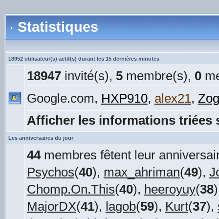
Statistiques
18952 utilisateur(s) actif(s) durant les 15 dernières minutes
18947
invité(s),
5
membre(s),
0
me
Google.com,
HXP910
,
alex21
,
Zog
Afficher les informations triées 
Les anniversaires du jour
44
membres fêtent leur anniversair
Psychos
(
40
),
max_ahriman
(
49
),
J
Chomp.On.This
(
40
),
heeroyuy
(
38
MajorDX
(
41
),
lagob
(
59
),
Kurt
(
37
),