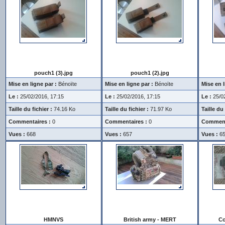
pouch1 (3).jpg
pouch1 (2).jpg
Mise en ligne par :
Bénoïte
Mise en ligne par :
Bénoïte
Mise en l
Le :
25/02/2016, 17:15
Le :
25/02/2016, 17:15
Le :
25/02
Taille du fichier :
74.16 Ko
Taille du fichier :
71.97 Ko
Taille du 
Commentaires :
0
Commentaires :
0
Comment
Vues :
668
Vues :
657
Vues :
6
HMNVS
British army - MERT
Co