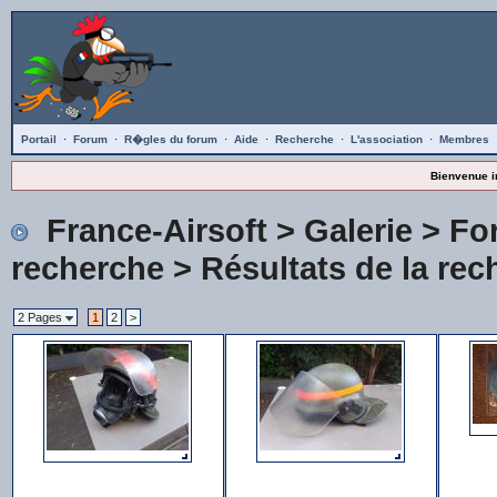
Portail
·
Forum
·
R�gles du forum
·
Aide
·
Recherche
·
L'association
·
Membres
Bienvenue i
France-Airsoft
>
Galerie
>
Fo
recherche
> Résultats de la rec
2 Pages
1
2
>