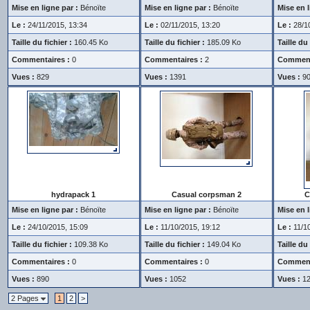
Mise en ligne par :
Bénoïte
Mise en ligne par :
Bénoïte
Mise en l
Le :
24/11/2015, 13:34
Le :
02/11/2015, 13:20
Le :
28/10
Taille du fichier :
160.45 Ko
Taille du fichier :
185.09 Ko
Taille du 
Commentaires :
0
Commentaires :
2
Comment
Vues :
829
Vues :
1391
Vues :
9
hydrapack 1
Casual corpsman 2
C
Mise en ligne par :
Bénoïte
Mise en ligne par :
Bénoïte
Mise en l
Le :
24/10/2015, 15:09
Le :
11/10/2015, 19:12
Le :
11/10
Taille du fichier :
109.38 Ko
Taille du fichier :
149.04 Ko
Taille du 
Commentaires :
0
Commentaires :
0
Comment
Vues :
890
Vues :
1052
Vues :
1
2 Pages
1
2
>