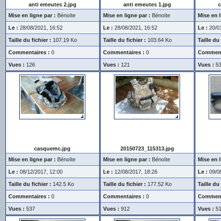
anti emeutes 2.jpg
anti emeutes 1.jpg
c
Mise en ligne par :
Bénoïte
Mise en ligne par :
Bénoïte
Mise en l
Le :
28/08/2021, 16:52
Le :
28/08/2021, 16:52
Le :
20/01
Taille du fichier :
107.19 Ko
Taille du fichier :
103.64 Ko
Taille du 
Commentaires :
0
Commentaires :
0
Comment
Vues :
126
Vues :
121
Vues :
5
casquemc.jpg
20150723_115313.jpg
Mise en ligne par :
Bénoïte
Mise en ligne par :
Bénoïte
Mise en l
Le :
08/12/2017, 12:00
Le :
12/08/2017, 18:26
Le :
09/08
Taille du fichier :
142.5 Ko
Taille du fichier :
177.52 Ko
Taille du 
Commentaires :
0
Commentaires :
0
Comment
Vues :
537
Vues :
912
Vues :
5