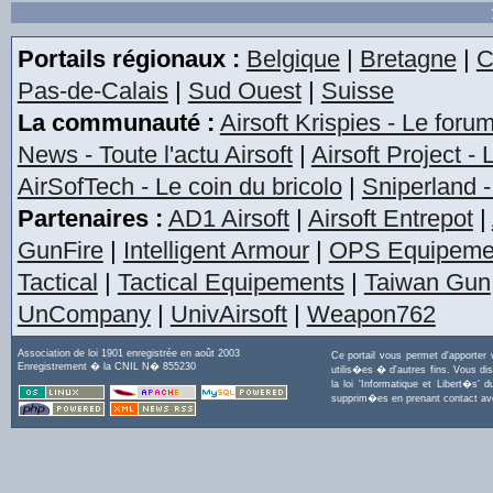
Portails régionaux :
Belgique
|
Bretagne
|
C
Pas-de-Calais
|
Sud Ouest
|
Suisse
La communauté :
Airsoft Krispies - Le foru
News - Toute l'actu Airsoft
|
Airsoft Project -
AirSofTech - Le coin du bricolo
|
Sniperland -
Partenaires :
AD1 Airsoft
|
Airsoft Entrepot
|
GunFire
|
Intelligent Armour
|
OPS Equipeme
Tactical
|
Tactical Equipements
|
Taiwan Gun
UnCompany
|
UnivAirsoft
|
Weapon762
Association de loi 1901 enregistrée en août 2003
Ce portail vous permet d'apporter
Enregistrement � la CNIL N� 855230
utilis�es � d'autres fins. Vous di
la loi 'Informatique et Libert�s
supprim�es en prenant contact a