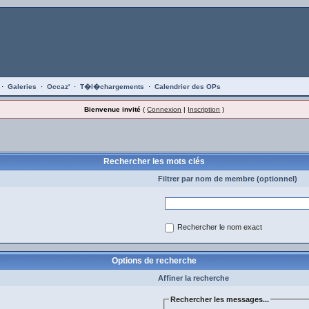
·
Galeries
·
Occaz'
·
T�l�chargements
·
Calendrier des OPs
Bienvenue invité
(
Connexion
|
Inscription
)
Rechercher les mots clés
Filtrer par nom de membre (optionnel)
Rechercher le nom exact
Options de recherche
Affiner la recherche
Rechercher les messages...