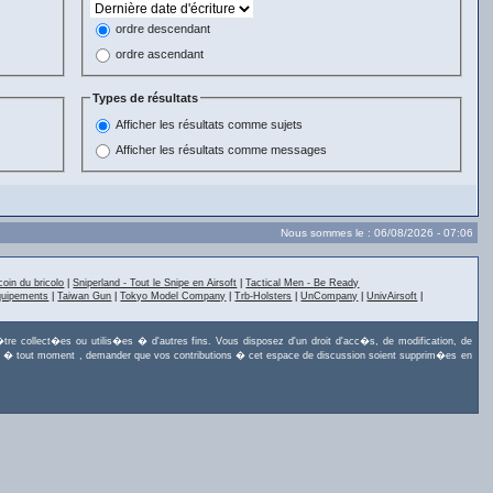
ordre descendant
ordre ascendant
Types de résultats
Afficher les résultats comme sujets
Afficher les résultats comme messages
Nous sommes le : 06/08/2026 - 07:06
coin du bricolo
|
Sniperland - Tout le Snipe en Airsoft
|
Tactical Men - Be Ready
quipements
|
Taiwan Gun
|
Tokyo Model Company
|
Trb-Holsters
|
UnCompany
|
UnivAirsoft
|
tre collect�es ou utilis�es � d'autres fins. Vous disposez d'un droit d'acc�s, de modification, de
uvez, � tout moment , demander que vos contributions � cet espace de discussion soient supprim�es en