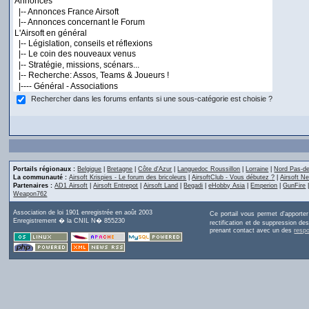
Rechercher dans les forums enfants si une sous-catégorie est choisie ?
Portails régionaux :
Belgique
|
Bretagne
|
Côte d'Azur
|
Languedoc Roussillon
|
Lorraine
|
Nord Pas-de
La communauté :
Airsoft Krispies - Le forum des bricoleurs
|
AirsoftClub - Vous débutez ?
|
Airsoft Ne
Partenaires :
AD1 Airsoft
|
Airsoft Entrepot
|
Airsoft Land
|
Begadi
|
eHobby Asia
|
Emperion
|
GunFire
Weapon762
Association de loi 1901 enregistrée en août 2003
Ce portail vous permet d'apporte
Enregistrement � la CNIL N� 855230
rectification et de suppression d
prenant contact avec un des
resp