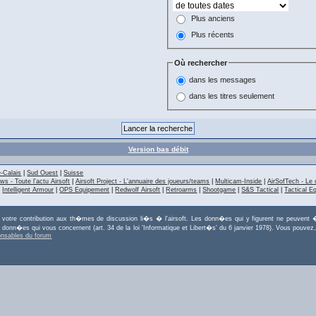
Plus anciens
Plus récents
Où rechercher
dans les messages
dans les titres seulement
Version bas débit
-Calais
|
Sud Ouest
|
Suisse
ws - Toute l'actu Airsoft
|
Airsoft Project - L'annuaire des joueurs/teams
|
Multicam-Inside
|
AirSofTech - Le 
|
Intelligent Armour
|
OPS Equipement
|
Redwolf Airsoft
|
Retroarms
|
Shootgame
|
S&S Tactical
|
Tactical E
r votre contribution aux th�mes de discussion li�s � l'airsoft. Les donn�es qui y figurent ne peuvent �
es donn�es qui vous concernent (art. 34 de la loi 'Informatique et Libert�s' du 6 janvier 1978). Vous po
onsables du forum