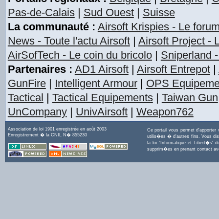
Pas-de-Calais
|
Sud Ouest
|
Suisse
La communauté :
Airsoft Krispies - Le foru
News - Toute l'actu Airsoft
|
Airsoft Project -
AirSofTech - Le coin du bricolo
|
Sniperland -
Partenaires :
AD1 Airsoft
|
Airsoft Entrepot
|
GunFire
|
Intelligent Armour
|
OPS Equipeme
Tactical
|
Tactical Equipements
|
Taiwan Gun
UnCompany
|
UnivAirsoft
|
Weapon762
Association de loi 1901 enregistrée en août 2003
Ce portail vous permet d'apporter
Enregistrement � la CNIL N� 855230
utilis�es � d'autres fins. Vous di
la loi 'Informatique et Libert�s
supprim�es en prenant contact a