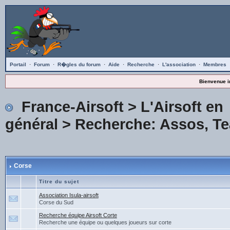
Portail
·
Forum
·
R�gles du forum
·
Aide
·
Recherche
·
L'association
·
Membres
Bienvenue i
France-Airsoft
>
L'Airsoft en
général
>
Recherche: Assos, Te
Corse
Titre du sujet
Association Isula-airsoft
Corse du Sud
Recherche équipe Airsoft Corte
Recherche une équipe ou quelques joueurs sur corte