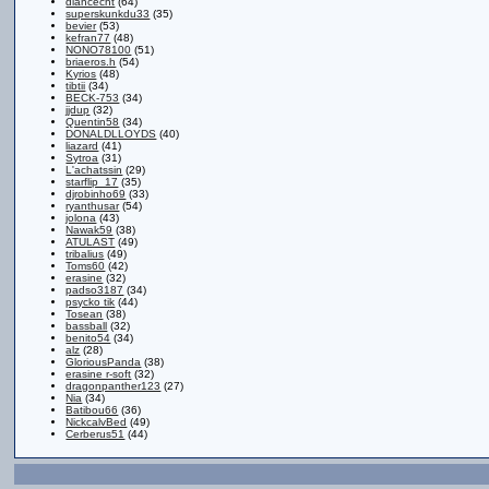
diancecht
(64)
superskunkdu33
(35)
bevier
(53)
kefran77
(48)
NONO78100
(51)
briaeros.h
(54)
Kyrios
(48)
tibtii
(34)
BECK-753
(34)
jjdup
(32)
Quentin58
(34)
DONALDLLOYDS
(40)
liazard
(41)
Sytroa
(31)
L'achatssin
(29)
starflip_17
(35)
djrobinho69
(33)
ryanthusar
(54)
jolona
(43)
Nawak59
(38)
ATULAST
(49)
tribalius
(49)
Toms60
(42)
erasine
(32)
padso3187
(34)
psycko tik
(44)
Tosean
(38)
bassball
(32)
benito54
(34)
alz
(28)
GloriousPanda
(38)
erasine r-soft
(32)
dragonpanther123
(27)
Nia
(34)
Batibou66
(36)
NickcalvBed
(49)
Cerberus51
(44)