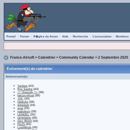
Portail
·
Forum
·
R�gles du forum
·
Aide
·
Recherche
·
L'association
·
Membres
France-Airsoft
>
Calendrier
>
Community Calendar
> 2 Septembre 2025
Événement(s) du calendrier
Anniversaire(s)
Yankee
(43)
Ryo Saeba
(43)
-=° Graoully °=-
(38)
falcon-ghost
(38)
-OX-
(35)
malecks
(38)
drekdark
(34)
ayat
(35)
naboleon
(39)
LENGEL
(35)
rammstein
(36)
Geo [BAA]
(34)
Flo25
(40)
LostWinds
(36)