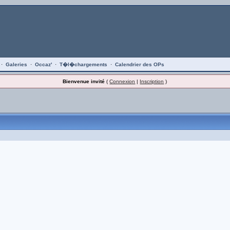
·
Galeries
·
Occaz'
·
T�l�chargements
·
Calendrier des OPs
Bienvenue invité
(
Connexion
|
Inscription
)