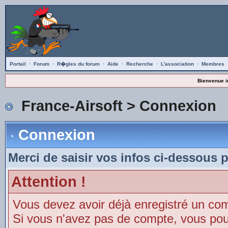
Portail
·
Forum
·
R�gles du forum
·
Aide
·
Recherche
·
L'association
·
Membres
Bienvenue i
France-Airsoft
> Connexion
Connexion
Merci de saisir vos infos ci-dessous 
Attention !
Vous devez avoir déjà enregistré un co
Si vous n'avez pas de compte, vous pouve