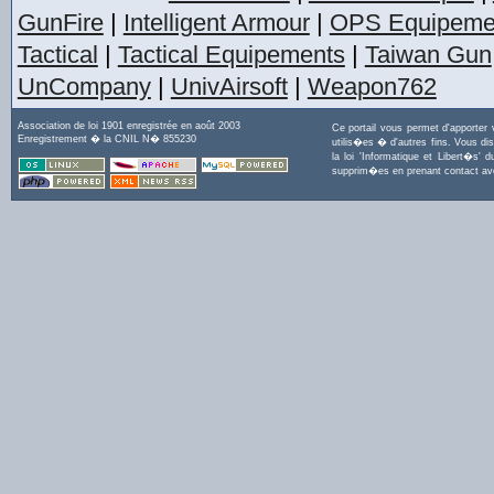
GunFire
|
Intelligent Armour
|
OPS Equipeme
Tactical
|
Tactical Equipements
|
Taiwan Gun
UnCompany
|
UnivAirsoft
|
Weapon762
Association de loi 1901 enregistrée en août 2003
Ce portail vous permet d'apporter
Enregistrement � la CNIL N� 855230
utilis�es � d'autres fins. Vous di
la loi 'Informatique et Libert�s
supprim�es en prenant contact a