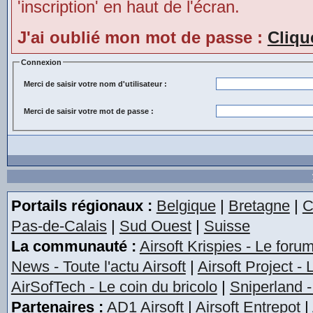
'inscription' en haut de l'écran.
J'ai oublié mon mot de passe :
Cliqu
Connexion
Merci de saisir votre nom d'utilisateur :
Merci de saisir votre mot de passe :
Portails régionaux :
Belgique
|
Bretagne
|
C
Pas-de-Calais
|
Sud Ouest
|
Suisse
La communauté :
Airsoft Krispies - Le foru
News - Toute l'actu Airsoft
|
Airsoft Project -
AirSofTech - Le coin du bricolo
|
Sniperland -
Partenaires :
AD1 Airsoft
|
Airsoft Entrepot
|