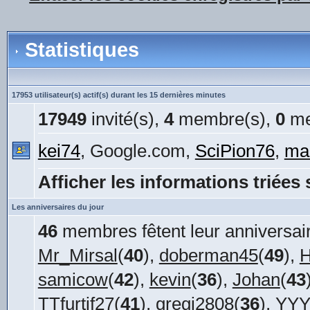
Statistiques
17953 utilisateur(s) actif(s) durant les 15 dernières minutes
17949
invité(s),
4
membre(s),
0
me
kei74
, Google.com,
SciPion76
,
ma
Afficher les informations triées 
Les anniversaires du jour
46
membres fêtent leur anniversair
Mr_Mirsal
(
40
),
doberman45
(
49
),
H
samicow
(
42
),
kevin
(
36
),
Johan
(
43
TTfurtif27
(
41
),
gregi2808
(
36
),
YYY