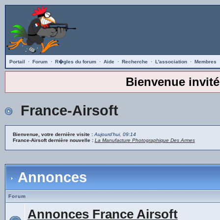
Portail
·
Forum
·
R�gles du forum
·
Aide
·
Recherche
·
L'association
·
Membres
Bienvenue invité
France-Airsoft
Bienvenue, votre dernière visite :
Aujourd'hui, 09:14
France-Airsoft dernière nouvelle :
La Manufacture Photographique Des Armes
Annonces
Forum
Annonces France Airsoft