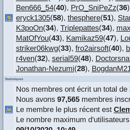
Ben666_54
(
40
),
PrO_SniPeZz
(
36
eryck1305
(
58
),
thesphere
(
51
),
Sta
K3poOn
(
34
),
Triplepattes
(
34
),
max
MatOfYou
(
43
),
Kamikaz59
(
47
),
Lo
striker06kwg
(
33
),
fro2airsoft
(
40
),
b
r4ven
(
32
),
serial59
(
48
),
Doctorsna
Jonathan-Nezumi
(
28
),
BogdanM2
Statistiques
Nos membres ont écrit un total de
Nous avons
97,565
membres inscr
Le membre le plus récent est
Cle
Le nombre maximum d'utilisateurs
09/10/2020, 10:49