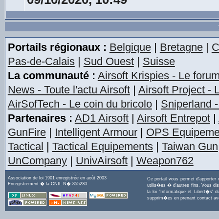
Portails régionaux :
Belgique
|
Bretagne
|
C
Pas-de-Calais
|
Sud Ouest
|
Suisse
La communauté :
Airsoft Krispies - Le foru
News - Toute l'actu Airsoft
|
Airsoft Project -
AirSofTech - Le coin du bricolo
|
Sniperland -
Partenaires :
AD1 Airsoft
|
Airsoft Entrepot
|
GunFire
|
Intelligent Armour
|
OPS Equipeme
Tactical
|
Tactical Equipements
|
Taiwan Gun
UnCompany
|
UnivAirsoft
|
Weapon762
Association de loi 1901 enregistrée en août 2003
Ce portail vous permet d'apporter
Enregistrement � la CNIL N� 855230
utilis�es � d'autres fins. Vous di
la loi 'Informatique et Libert�s
supprim�es en prenant contact a