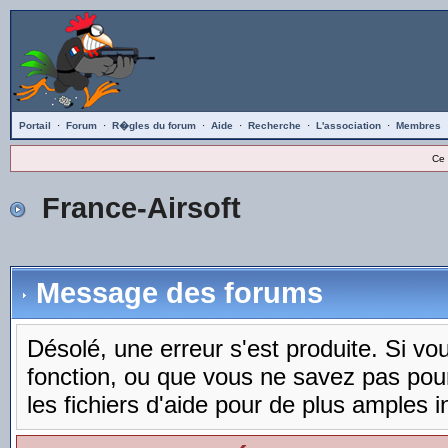
Portail
·
Forum
·
R�gles du forum
·
Aide
·
Recherche
·
L'association
·
Membres
Ce 
France-Airsoft
Message des forums
Désolé, une erreur s'est produite. Si vous
fonction, ou que vous ne savez pas pou
les fichiers d'aide pour de plus amples i