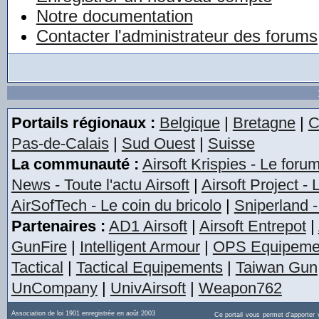
Notre documentation
Contacter l'administrateur des forums
Portails régionaux :
Belgique
|
Bretagne
|
C
Pas-de-Calais
|
Sud Ouest
|
Suisse
La communauté :
Airsoft Krispies - Le foru
News - Toute l'actu Airsoft
|
Airsoft Project -
AirSofTech - Le coin du bricolo
|
Sniperland -
Partenaires :
AD1 Airsoft
|
Airsoft Entrepot
|
GunFire
|
Intelligent Armour
|
OPS Equipeme
Tactical
|
Tactical Equipements
|
Taiwan Gun
UnCompany
|
UnivAirsoft
|
Weapon762
Association de loi 1901 enregistrée en août 2003
Ce portail vous permet d'apporter