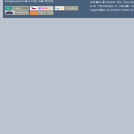
Enregistrement � la CNIL N� 855230
utilis�es � d'autres fins. Vous di
la loi 'Informatique et Libert�s
supprim�es en prenant contact a