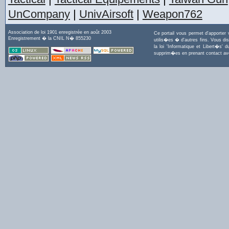
UnCompany
|
UnivAirsoft
|
Weapon762
Association de loi 1901 enregistrée en août 2003
Ce portail vous permet d'apporter
Enregistrement � la CNIL N� 855230
utilis�es � d'autres fins. Vous di
la loi 'Informatique et Libert�s
supprim�es en prenant contact a