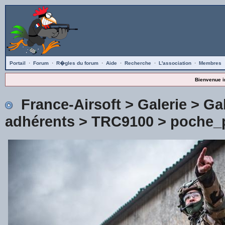
Portail
·
Forum
·
R�gles du forum
·
Aide
·
Recherche
·
L'association
·
Membres
Bienvenue i
France-Airsoft
>
Galerie
>
Gal
adhérents
>
TRC9100
> poche_p