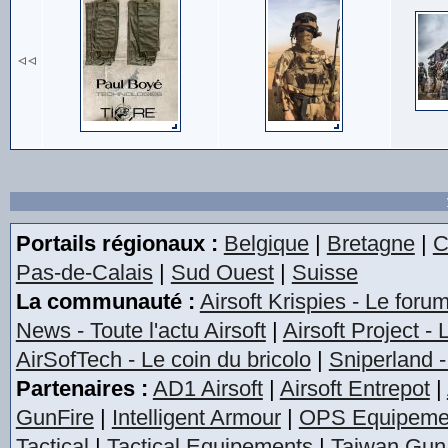
Portails régionaux :
Belgique
|
Bretagne
|
C
Pas-de-Calais
|
Sud Ouest
|
Suisse
La communauté :
Airsoft Krispies - Le foru
News - Toute l'actu Airsoft
|
Airsoft Project -
AirSofTech - Le coin du bricolo
|
Sniperland -
Partenaires :
AD1 Airsoft
|
Airsoft Entrepot
|
GunFire
|
Intelligent Armour
|
OPS Equipeme
Tactical
|
Tactical Equipements
|
Taiwan Gun