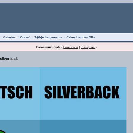
·
Galeries
·
Occaz'
·
T�l�chargements
·
Calendrier des OPs
Bienvenue invité
(
Connexion
|
Inscription
)
 silverback