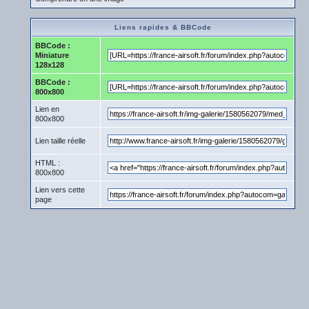
Liens rapides & BBCode
BBCode :
Miniature
128x128
BBCode :
800x800
Lien en
800x800
Lien taille réelle
HTML :
800x800
Lien vers cette
page