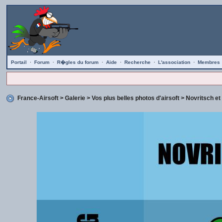
Portail
·
Forum
·
R�gles du forum
·
Aide
·
Recherche
·
L'association
·
Membres
France-Airsoft
>
Galerie
>
Vos plus belles photos d'airsoft
> Novritsch et