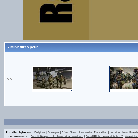
Miniatures pour
Portails régionaux :
Belgique
|
Bretagne
|
Côte d'Azur
|
Languedoc Roussillon
|
Lorraine
|
Nord Pas-de
La communauté :
Airsoft Krispies - Le forum des bricoleurs
|
AirsoftClub - Vous débutez ?
|
Airsoft Ne