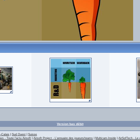
Version bas débit
-Calais
|
Sud Ouest
|
Suisse
ws - Toute l'actu Airsoft
|
Airsoft Project - L'annuaire des joueurs/teams
|
Multicam-Inside
|
AirSofTech - Le 