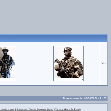
Nous sommes le : 07/08/2026 - 21:05
coin du bricolo
|
Sniperland - Tout le Snipe en Airsoft
|
Tactical Men - Be Ready