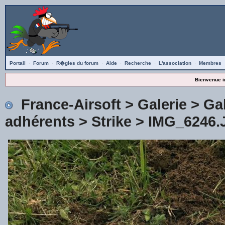
Portail
·
Forum
·
R�gles du forum
·
Aide
·
Recherche
·
L'association
·
Membres
Bienvenue i
France-Airsoft
>
Galerie
>
Gal
adhérents
>
Strike
> IMG_6246.