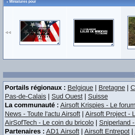
Miniatures pour
Portails régionaux :
Belgique
|
Bretagne
|
C
Pas-de-Calais
|
Sud Ouest
|
Suisse
La communauté :
Airsoft Krispies - Le foru
News - Toute l'actu Airsoft
|
Airsoft Project -
AirSofTech - Le coin du bricolo
|
Sniperland -
Partenaires :
AD1 Airsoft
|
Airsoft Entrepot
|