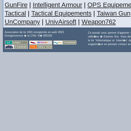
GunFire
|
Intelligent Armour
|
OPS Equipeme
Tactical
|
Tactical Equipements
|
Taiwan Gun
UnCompany
|
UnivAirsoft
|
Weapon762
Association de loi 1901 enregistrée en août 2003
Ce portail vous permet d'apporter
Enregistrement � la CNIL N� 855230
utilis�es � d'autres fins. Vous di
la loi 'Informatique et Libert�s
supprim�es en prenant contact a